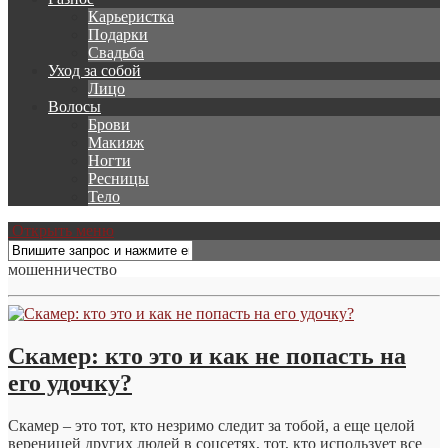
Карьеристка
Подарки
Свадьба
Уход за собой
Лицо
Волосы
Брови
Макияж
Ногти
Ресницы
Тело
Открыть меню
мошенничество
Скамер: кто это и как не попасть на
его удочку?
Скамер – это тот, кто незримо следит за тобой, а еще целой
вереницей других людей в соцсетях, тот, кто использует все