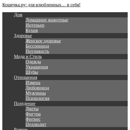
Кошечка.ру: для влюбленных… в себя!
Дом
Домашние животные
Интерьер
Кухня
Здоровье
Женское здоровье
Бессонница
Потливость
Мода и Стиль
Одежда
Украшения
Шубы
Отношения
Измена
Любовница
Мужчины
Психология
Похудение
Диеты
Фигура
Фитнес
Целлюлит
Разное