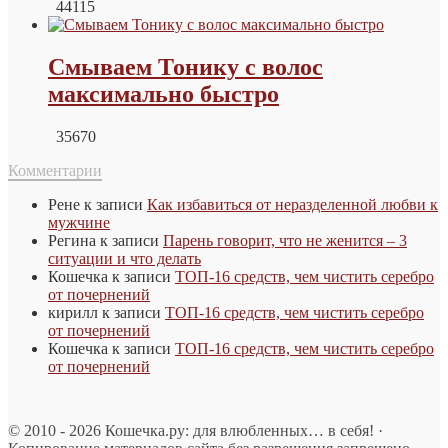
44115
Смываем Тонику с волос
максимально быстро
35670
Комментарии
Рене
к записи
Как избавиться от неразделенной любви к
мужчине
Регина
к записи
Парень говорит, что не женится – 3
ситуации и что делать
Кошечка
к записи
ТОП-16 средств, чем чистить серебро
от почернений
кирилл
к записи
ТОП-16 средств, чем чистить серебро
от почернений
Кошечка
к записи
ТОП-16 средств, чем чистить серебро
от почернений
© 2010 - 2026 Кошечка.ру: для влюбленных… в себя! ·