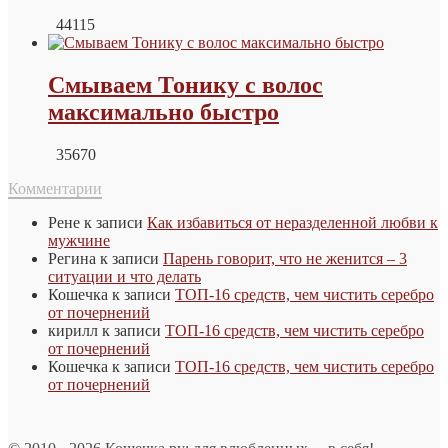
44115
Смываем Тонику с волос
максимально быстро
35670
Комментарии
Рене
к записи
Как избавиться от неразделенной любви к
мужчине
Регина
к записи
Парень говорит, что не женится – 3
ситуации и что делать
Кошечка
к записи
ТОП-16 средств, чем чистить серебро
от почернений
кирилл
к записи
ТОП-16 средств, чем чистить серебро
от почернений
Кошечка
к записи
ТОП-16 средств, чем чистить серебро
от почернений