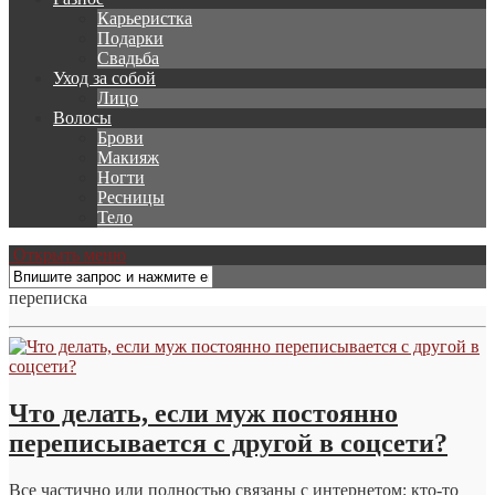
Карьеристка
Подарки
Свадьба
Уход за собой
Лицо
Волосы
Брови
Макияж
Ногти
Ресницы
Тело
Открыть меню
переписка
Что делать, если муж постоянно
переписывается с другой в соцсети?
Все частично или полностью связаны с интернетом: кто-то