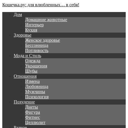
Кошечка.ру: для влюбленных… в себя!
Дом
Домашние животные
Интерьер
Кухня
Здоровье
Женское здоровье
Бессонница
Потливость
Мода и Стиль
Одежда
Украшения
Шубы
Отношения
Измена
Любовница
Мужчины
Психология
Похудение
Диеты
Фигура
Фитнес
Целлюлит
Разное