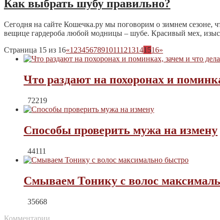
Как выбрать шубу правильно?
Сегодня на сайте Кошечка.ру мы поговорим о зимнем сезоне, чт
вещице гардероба любой модницы – шубе. Красивый мех, изыск
Страница 15 из 16
«
1
2
3
4
5
6
7
8
9
10
11
12
13
14
15
16
»
Что раздают на похоронах и поминка
72219
Способы проверить мужа на измену
44111
Смываем Тонику с волос максималь
35668
Комментарии