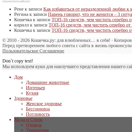
Рене
к записи
Как избавиться от неразделенной любви к
Регина
к записи
Парень говорит, что не женится – 3 ситу
Кошечка
к записи
ТОП-16 средств, чем чистить серебро 
кирилл
к записи
ТОП-16 средств, чем чистить серебро о
Кошечка
к записи
ТОП-16 средств, чем чистить серебро 
© 2010 - 2026 Кошечка.ру: для влюбленных… в себя! · Копиров
Перед претворением любого совета с сайта в жизнь проконсуль
Пользовательское Соглашение
Don`t copy text!
Мы используем куки для наилучшего представления нашего сайт
Дом
Домашние животные
Интерьер
Кухня
Здоровье
Женское здоровье
Бессонница
Потливость
Мода и Стиль
Одежда
Украшения