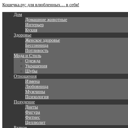
Кошечка.ру: для влюбленных… в себя!
Дом
Домашние животные
Интерьер
Кухня
Здоровье
Женское здоровье
Бессонница
Потливость
Мода и Стиль
Одежда
Украшения
Шубы
Отношения
Измена
Любовница
Мужчины
Психология
Похудение
Диеты
Фигура
Фитнес
Целлюлит
Разное