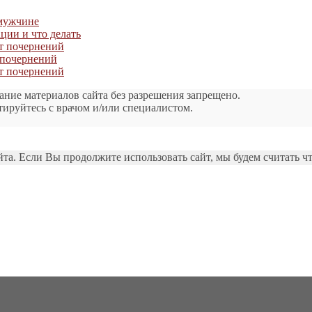
 мужчине
ации и что делать
от почернений
т почернений
от почернений
ание материалов сайта без разрешения запрещено.
тируйтесь с врачом и/или специалистом.
а. Если Вы продолжите использовать сайт, мы будем считать чт