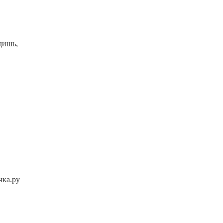
дишь,
чка.ру