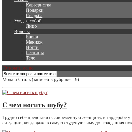
Карьеристка
Подарки
Свадьба
Уход за собой
Лицо
Волосы
Брови
Макияж
Ногти
Ресницы
Тело
Открыть меню
Мода и Стиль
(записей в рубрике: 19)
С чем носить шубу?
Трудно себе представить современную женщину, в гардеробе у
ситуации, когда даже в самую студеную зиму долгожданная пок