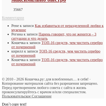
35667
Комментарии
Рене
к записи
Как избавиться от неразделенной любви к
мужчине
Регина
к записи
Парень говорит, что не женится – 3
ситуации и что делать
Кошечка
к записи
ТОП-16 средств, чем чистить серебро
от почернений
кирилл
к записи
ТОП-16 средств, чем чистить серебро
от почернений
Кошечка
к записи
ТОП-16 средств, чем чистить серебро
от почернений
© 2010 - 2026 Кошечка.ру: для влюбленных… в себя! ·
Копирование материалов сайта без разрешения запрещено.
Перед претворением любого совета с сайта в жизнь
проконсультируйтесь с врачом и/или специалистом.
Пользовательское Соглашение
Don`t copy text!