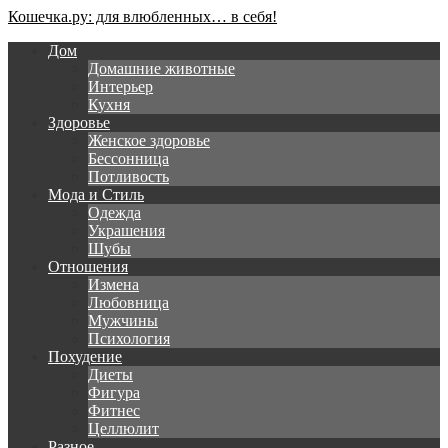
Кошечка.ру: для влюбленных… в себя!
Дом
Домашние животные
Интерьер
Кухня
Здоровье
Женское здоровье
Бессонница
Потливость
Мода и Стиль
Одежда
Украшения
Шубы
Отношения
Измена
Любовница
Мужчины
Психология
Похудение
Диеты
Фигура
Фитнес
Целлюлит
Разное