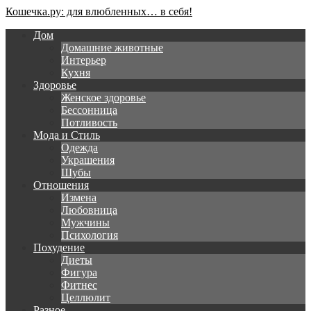
Кошечка.ру: для влюбленных… в себя!
Дом
Домашние животные
Интерьер
Кухня
Здоровье
Женское здоровье
Бессонница
Потливость
Мода и Стиль
Одежда
Украшения
Шубы
Отношения
Измена
Любовница
Мужчины
Психология
Похудение
Диеты
Фигура
Фитнес
Целлюлит
Разное