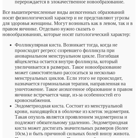
перерождается в злокачественное новообразование.
Все вышеперечисленные виды анэхогенных образований
носят физиологический характер и не представляют угрозы
для здоровья женщины. Могут возникать как в левом, так и в
правом яичнике. Отдельно нужно сказать о
новообразованиях, которые носят патологический характер:
Фолликулярная киста. Возникает тогда, когда не
происходит регресс созревшего фолликула при
ановариальном менструальном цикле. Погибшая
яйцеклетка остается внутри фолликула, который
увеличивается в размерах. Такое новообразование
может самостоятельно рассосаться за несколько
менструальных циклов. Если этого не происходит,
назначается гормональная терапия, направленная на
уничтожение. Такое анэхогенное образование в правом
яичнике встречается чаще, из-за особенностей его
кровоснабжения.
Эндометриодная киста. Состоит из менструальной
крови, находящейся в оболочке из клеток эндометрия.
Такая опухоль является проявлением эндометриоза и
подлежит обязательному удалению. Эндометриодная
киста может достигать значительных размеров (более
10см.) и быть причиной сильных болей внизу живота.