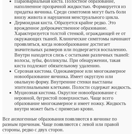
Параовариальная киста. Полостное образование,
наполненное прозрачной жидкостью. Формируется из
придатка яичника. Среди симптомов могут быть боли
внизу живота и нарушения менструального цикла.
Дермоидная киста. Образуется крайне редко. Это
врожденное доброкачественное образование.
Характеризуется толстой стенкой, ограждающей ее от
окружающих тканей. Клинические симптомы начинают
проявляться, когда новообразование достигает
значительных размеров или подвергается воспалению.
Внутри находится слизь с остатками различных тканей:
волосы, зубы, фолликулы. При обнаружении, такая
киста подлежит обязательному удалению.
Серозная кистома. Однокамерное или многокамерное
новообразование яичника. Имеет округлую или
овальную форму. Внутренние стенки выстланы
эпителиальными клетками. Полости содержат жидкость.
Муциозная кистома. Округлое новообразование с
неровной, бугристой поверхностью. Чаще всего
образование многокамерное и имеет ножку. Жидкость
внутри может быть с примесью крови.
Все анэхогенные образования появляются в яичнике по
разным причинам. Чаще появляются с левой или правой
стороны, редко с двух сторон.