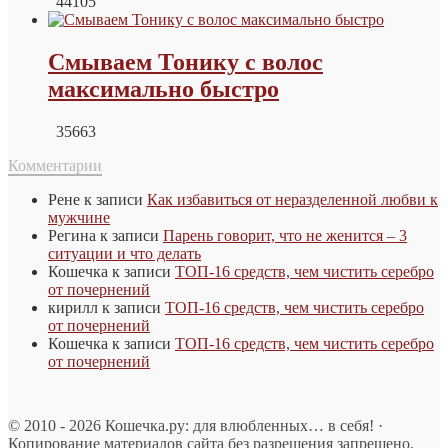
44105
Смываем Тонику с волос
максимально быстро
35663
Комментарии
Рене
к записи
Как избавиться от неразделенной любви к
мужчине
Регина
к записи
Парень говорит, что не женится – 3
ситуации и что делать
Кошечка
к записи
ТОП-16 средств, чем чистить серебро
от почернений
кирилл
к записи
ТОП-16 средств, чем чистить серебро
от почернений
Кошечка
к записи
ТОП-16 средств, чем чистить серебро
от почернений
© 2010 - 2026 Кошечка.ру: для влюбленных… в себя! ·
Копирование материалов сайта без разрешения запрещено.