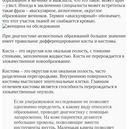
образование в яичнике и выяснить, что это такое, может врач
– узист. Иногда в заключении специалиста может встретиться
такая фраза – аваскулярное, анэхогенное, округлое
образование яичников. Термин «аваскулярный» обозначает,
что этот участок тканей не снабжается кровью.
При диагностике анэхогенных образований большое значение
имеет правильное дифференцирование кисты и кистомы.
Киста – это округлая или овальная полость, с тонкими
стенками, заполненная жидкостью. Киста не перерождается в
злокачественное новообразование.
Кистома – это округлая или овальная полость, часто
разделенная перегородками. Внутреннюю поверхность
кистомы выстилают эпителиальные клетки. Главным
отличием кистомы является способность перерождаться в
злокачественные опухоли.
Если ультразвуковое исследование не позволяет
однозначно определить, к какому виду относится
образование, проводят диагностику с помощью
лапароскопии. На коже пациентки делаются
небольшие проколы, позволяющие завести
инструменты внутрь. Маленькая камера позволяет