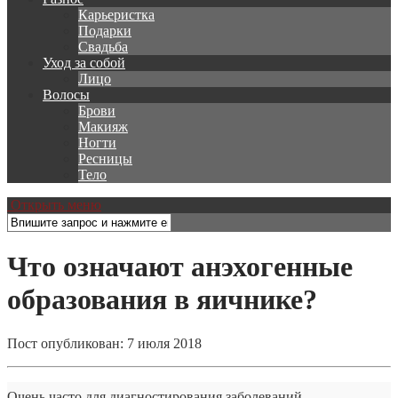
Карьеристка
Подарки
Свадьба
Уход за собой
Лицо
Волосы
Брови
Макияж
Ногти
Ресницы
Тело
Открыть меню
Что означают анэхогенные
образования в яичнике?
Пост опубликован: 7 июля 2018
Очень часто для диагностирования заболеваний