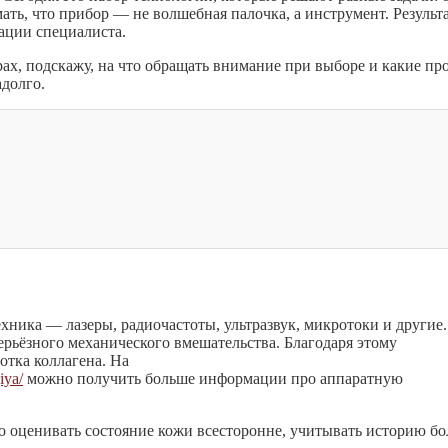
ть, что прибор — не волшебная палочка, а инструмент. Результ
ации специалиста.
рах, подскажу, на что обращать внимание при выборе и какие пр
адолго.
хника — лазеры, радиочастоты, ультразвук, микротоки и другие
ерьёзного механического вмешательства. Благодаря этому
отка коллагена. На
iya/
можно получить больше информации про аппаратную
о оценивать состояние кожи всесторонне, учитывать историю бо