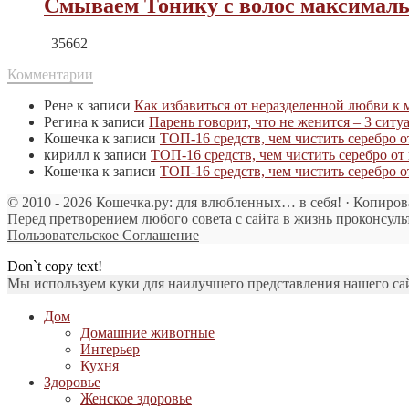
Смываем Тонику с волос максималь
35662
Комментарии
Рене
к записи
Как избавиться от неразделенной любви к
Регина
к записи
Парень говорит, что не женится – 3 ситу
Кошечка
к записи
ТОП-16 средств, чем чистить серебро 
кирилл
к записи
ТОП-16 средств, чем чистить серебро о
Кошечка
к записи
ТОП-16 средств, чем чистить серебро 
© 2010 - 2026 Кошечка.ру: для влюбленных… в себя! · Копиров
Перед претворением любого совета с сайта в жизнь проконсуль
Пользовательское Соглашение
Don`t copy text!
Мы используем куки для наилучшего представления нашего сайт
Дом
Домашние животные
Интерьер
Кухня
Здоровье
Женское здоровье