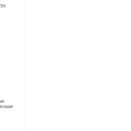
ру,
ыми
больше