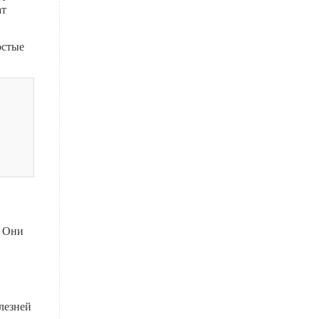
ат
остые
. Они
лезней