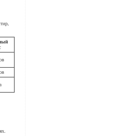
тир,
ный
с
ов
ов
а
ях.