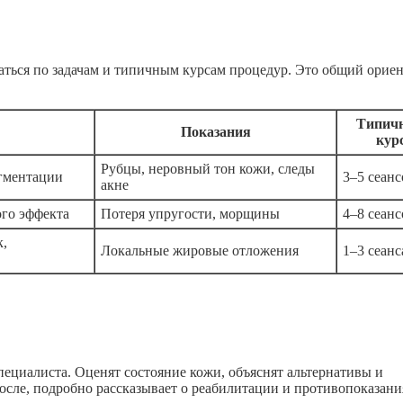
ться по задачам и типичным курсам процедур. Это общий ориен
Типич
Показания
кур
Рубцы, неровный тон кожи, следы
игментации
3–5 сеанс
акне
ого эффекта
Потеря упругости, морщины
4–8 сеанс
к,
Локальные жировые отложения
1–3 сеанс
пециалиста. Оценят состояние кожи, объяснят альтернативы и
осле, подробно рассказывает о реабилитации и противопоказани