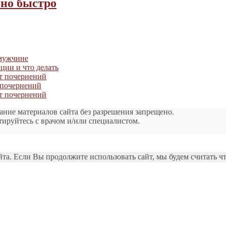
но быстро
 мужчине
ации и что делать
от почернений
т почернений
от почернений
ание материалов сайта без разрешения запрещено.
тируйтесь с врачом и/или специалистом.
а. Если Вы продолжите использовать сайт, мы будем считать чт