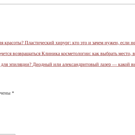
Пластический хирург: кто это и зачем нужен, если н
Клиника косметологии: как выбрать место, в
Диодный или александритовый лазер — какой в
ечены
*