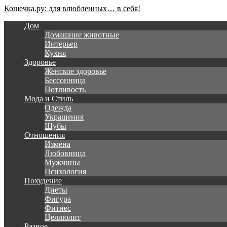
Кошечка.ру: для влюбленных… в себя!
Дом
Домашние животные
Интерьер
Кухня
Здоровье
Женское здоровье
Бессонница
Потливость
Мода и Стиль
Одежда
Украшения
Шубы
Отношения
Измена
Любовница
Мужчины
Психология
Похудение
Диеты
Фигура
Фитнес
Целлюлит
Разное