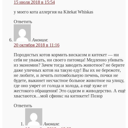
15 июля 2018 в 15:54
у моего кота аллергия на Kitekat Whiskas
Ответить
Аноним
:
20 октября 2018 в 11:16
Породистых котов кормить вискасом и китекет — ни
себя не уважать, ни своего питомца! Медленно убивать
из экономии? Зачем тогда заводить животное? не берите
даже уличных котов на такую еду! Вы их не бережоте,
не любите, и лечить потомбольную печень, почки не
будете, выкинет несчастное больное животное на улицу,
где оно умрет от голода и холода, а ещё хуже от
жестокого обращения! Это садизм и живодерство. А ещё
хвастаются…мой сфинкс на китикете! Позор
Ответить
Аноним
: