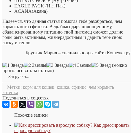
NUTRO CHOICE (Нутро чойз)
EAGLE PACK (Игл Пак)
ACANA(Акана)
Надеемся, что данная статья помогла тебе разобраться, чем
кормить кота сфинкса. Ведь благодаря полноценному,
сбалансированному питанию твой питомец сможет долгие
годы быть активным, жизнерадостным и дарить тебе свою
ласку и тепло.
Бруслик Мария – специально для сайта Кошечка.ру
(можно
проголосовать за статью)
Загрузка...
Метки:
корм для кошек
,
кошка
,
сфинкс
,
чем кормить
котенка
Поделиться в соцсетях
Похожие записи
Как дрессировать
взрослую собаку?