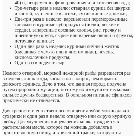
40) и, непременно, фильтрованная или кипяченая вода;
Три-четыре раза в неделю: отварная курица без шкурки
и костей, купленные в аптеке, сухие пивные дрожжи;
Два-три раза в неделю: вареные или перемороженные
говяжьи и куриные субпродукты (почки, легкие и
сердце), запаренные овсяные хлопья, рис, гречку и
пшеничную крупу, сырые или вареные овощи и фрукты,
петрушку, шпинат;
Один-два раза в неделю: куриный яичный желток
(смешивая с чем-то или в чистом виде), печень,
кисломолочные продукты;
Один раз в неделю: сыр.
Немного отварной, морской нежирной рыбы разрешается раз
в неделю, лишь тогда, когда стоит вопрос, чем кормить
донского сфинкса. Дело в том, что данная порода получена
путем природной мутации, поэтому их иммунитет несколько
сильнее других бесшерстных. В остальном питание сфинксов
практически не отличается.
Для крепости и естественного очищения зубов можно давать
сухарики и один раз в неделю отварную или сырую куриную
шейку. Для улучшения пищеварения кошка нуждается в
растительном масле, которое ты можешь добавлять в
приготовленную пищу, и в зеленной травке, которую ты