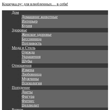
Кошечка.ру: для влюбленных… в себя!
Дом
Домашние животные
Интерьер
Кухня
Здоровье
Женское здоровье
Бессонница
Потливость
Мода и Стиль
Одежда
Украшения
Шубы
Отношения
Измена
Любовница
Мужчины
Психология
Похудение
Диеты
Фигура
Фитнес
Целлюлит
Разное