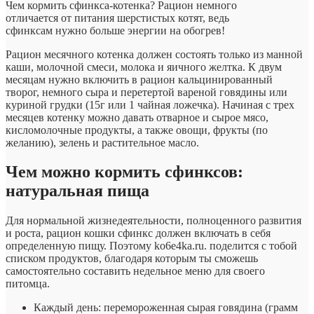
Чем кормить сфинкса-котенка? Рацион немного
отличается от питания шерстистых котят, ведь
сфинксам нужно больше энергии на обогрев!
Рацион месячного котенка должен состоять только из манной
каши, молочной смеси, молока и яичного желтка. К двум
месяцам нужно включить в рацион кальцинированный
творог, немного сыра и перетертой вареной говядины или
куриной грудки (15г или 1 чайная ложечка). Начиная с трех
месяцев котенку можно давать отварное и сырое мясо,
кисломолочные продукты, а также овощи, фрукты (по
желанию), зелень и растительное масло.
Чем можно кормить сфинксов:
натуральная пища
Для нормальной жизнедеятельности, полноценного развития
и роста, рацион кошки сфинкс должен включать в себя
определенную пищу. Поэтому ko6e4ka.ru. поделится с тобой
списком продуктов, благодаря которым ты сможешь
самостоятельно составить недельное меню для своего
питомца.
Каждый день: перемороженная сырая говядина (грамм