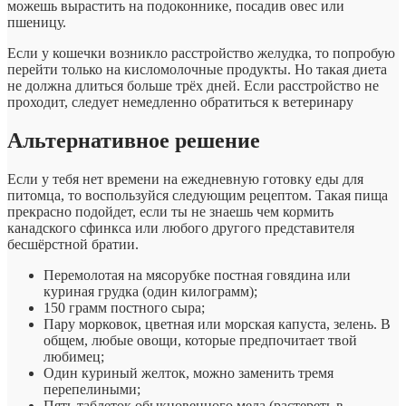
можешь вырастить на подоконнике, посадив овес или
пшеницу.
Если у кошечки возникло расстройство желудка, то попробую
перейти только на кисломолочные продукты. Но такая диета
не должна длиться больше трёх дней. Если расстройство не
проходит, следует немедленно обратиться к ветеринару
Альтернативное решение
Если у тебя нет времени на ежедневную готовку еды для
питомца, то воспользуйся следующим рецептом. Такая пища
прекрасно подойдет, если ты не знаешь чем кормить
канадского сфинкса или любого другого представителя
бесшёрстной братии.
Перемолотая на мясорубке постная говядина или
куриная грудка (один килограмм);
150 грамм постного сыра;
Пару морковок, цветная или морская капуста, зелень. В
общем, любые овощи, которые предпочитает твой
любимец;
Один куриный желток, можно заменить тремя
перепелиными;
Пять таблеток обыкновенного мела (растереть в