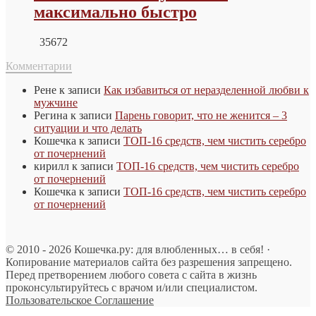
максимально быстро
35672
Комментарии
Рене
к записи
Как избавиться от неразделенной любви к
мужчине
Регина
к записи
Парень говорит, что не женится – 3
ситуации и что делать
Кошечка
к записи
ТОП-16 средств, чем чистить серебро
от почернений
кирилл
к записи
ТОП-16 средств, чем чистить серебро
от почернений
Кошечка
к записи
ТОП-16 средств, чем чистить серебро
от почернений
© 2010 - 2026 Кошечка.ру: для влюбленных… в себя! ·
Копирование материалов сайта без разрешения запрещено.
Перед претворением любого совета с сайта в жизнь
проконсультируйтесь с врачом и/или специалистом.
Пользовательское Соглашение