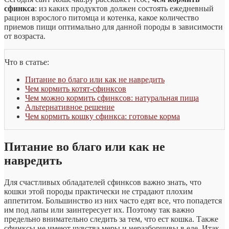
сфинкса
: из каких продуктов должен состоять ежедневный
рацион взрослого питомца и котенка, какое количество
приемов пищи оптимально для данной породы в зависимости
от возраста.
Что в статье:
Питание во благо или как не навредить
Чем кормить котят-сфинксов
Чем можно кормить сфинксов: натуральная пища
Альтернативное решение
Чем кормить кошку сфинкса: готовые корма
Питание во благо или как не
навредить
Для счастливых обладателей сфинксов важно знать, что
кошки этой породы практически не страдают плохим
аппетитом. Большинство из них часто едят все, что попадется
им под лапы или заинтересует их. Поэтому так важно
предельно внимательно следить за тем, что ест кошка. Также
сфинксы не имеют чувства меры и неразборчивы в еде. Итак,