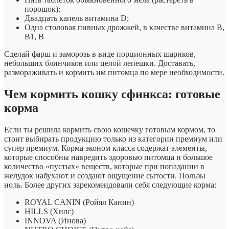
порошок);
Двадцать капель витамина D;
Одна столовая пивных дрожжей, в качестве витамина B,
B1, B
Сделай фарш и заморозь в виде порционных шариков,
небольших блинчиков или целой лепешки. Доставать,
размораживать и кормить им питомца по мере необходимости.
Чем кормить кошку сфинкса: готовые
корма
Если ты решила кормить свою кошечку готовым кормом, то
стоит выбирать продукцию только из категории премиум или
супер премиум. Корма эконом класса содержат элементы,
которые способны навредить здоровью питомца и большое
количество «пустых» веществ, которые при попадании в
желудок набухают и создают ощущение сытости. Пользы
ноль. Более других зарекомендовали себя следующие корма:
ROYAL CANIN (Ройял Канин)
HILLS (Хилс)
INNOVA (Инова)