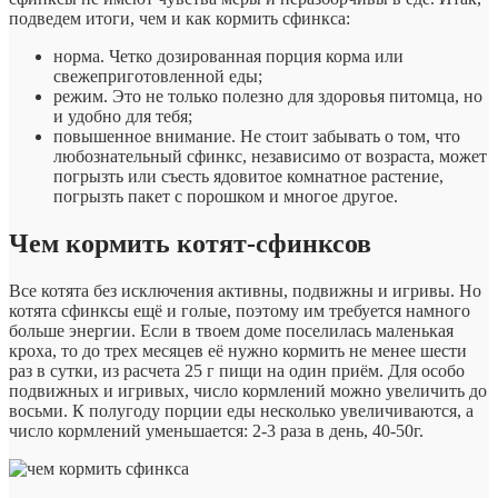
подведем итоги, чем и как кормить сфинкса:
норма. Четко дозированная порция корма или
свежеприготовленной еды;
режим. Это не только полезно для здоровья питомца, но
и удобно для тебя;
повышенное внимание. Не стоит забывать о том, что
любознательный сфинкс, независимо от возраста, может
погрызть или съесть ядовитое комнатное растение,
погрызть пакет с порошком и многое другое.
Чем кормить котят-сфинксов
Все котята без исключения активны, подвижны и игривы. Но
котята сфинксы ещё и голые, поэтому им требуется намного
больше энергии. Если в твоем доме поселилась маленькая
кроха, то до трех месяцев её нужно кормить не менее шести
раз в сутки, из расчета 25 г пищи на один приём. Для особо
подвижных и игривых, число кормлений можно увеличить до
восьми. К полугоду порции еды несколько увеличиваются, а
число кормлений уменьшается: 2-3 раза в день, 40-50г.