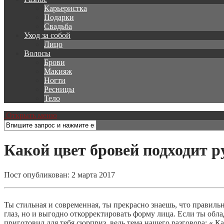
Карьеристка
Подарки
Свадьба
Уход за собой
Лицо
Волосы
Брови
Макияж
Ногти
Ресницы
Тело
Открыть меню
Какой цвет бровей подходит 
Пост опубликован: 2 марта 2017
Ты стильная и современная, ты прекрасно знаешь, что правиль
глаз, но и выгодно откорректировать форму лица. Если ты об
приготовил для тебя сюрприз, ведь тема нашего разговора: « 