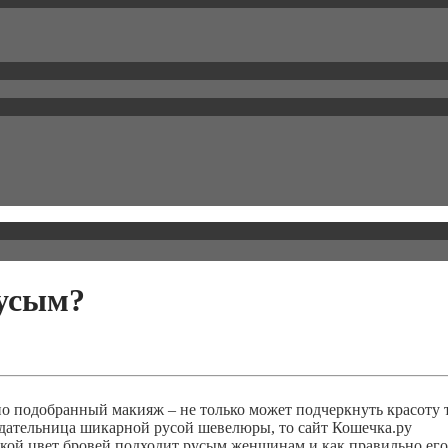
русым?
но подобранный макияж – не только может подчеркнуть красоту 
ладательница шикарной русой шевелюры, то сайт Кошечка.ру
Какой цвет бровей подходит русым женщинам и как правильно его