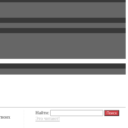
Найти:
твоих
Это читают!