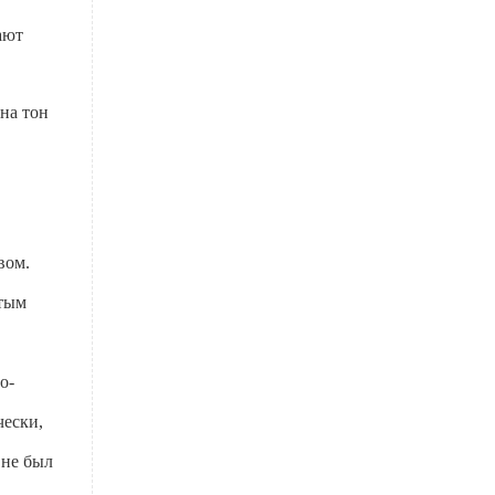
ают
на тон
ивом.
атым
о-
чески,
 не был