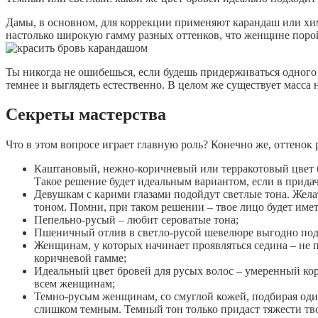
Дамы, в основном, для коррекции применяют карандаш или хи
настолько широкую гамму разных оттенков, что женщине поро
Ты никогда не ошибешься, если будешь придерживаться одного
темнее и выглядеть естественно. В целом же существует масса
Секреты мастерства
Что в этом вопросе играет главную роль? Конечно же, оттенок 
Каштановый, нежно-коричневый или терракотовый цвет 
Такое решение будет идеальным вариантом, если в придачу
Девушкам с карими глазами подойдут светлые тона. Жел
тоном. Помни, при таком решении – твое лицо будет име
Пепельно-русый – любит сероватые тона;
Пшеничный отлив в светло-русой шевелюре выгодно под
Женщинам, у которых начинает проявляться седина – не п
коричневой гамме;
Идеальный цвет бровей для русых волос – умеренный кор
всем женщинам;
Темно-русым женщинам, со смуглой кожей, подбирая один 
слишком темным. Темный тон только придаст тяжести тво