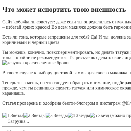
Что может испортить твою внешность
Сайт ko6e4ka.ru. советует: даже если ты определилась с нужны
– избегай ярких красок! Во всем макияже должна быть гармони
Есть ли тона, которые запрещены для тебя? Да! И ты, должна з
коричневый и черный цвета.
Ты можешь, конечно, поэкспериментировать, но делать татуа
тона – крайне не рекомендуется. Ты рискуешь сделать свое л
В твоем случае к выбору цветовой гаммы для своего макияжа 
Теперь ты знаешь, на что следует обращать внимание, подбирая
прежде, чем ты решишься сделать татуаж или химическое окр
карандаша.
Статья проверена и одобрена бьюти-блогером в инстаграм @lil
(можно про
Загрузка...