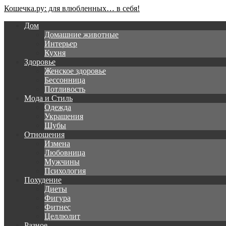
Кошечка.ру: для влюбленных… в себя!
Дом
Домашние животные
Интерьер
Кухня
Здоровье
Женское здоровье
Бессонница
Потливость
Мода и Стиль
Одежда
Украшения
Шубы
Отношения
Измена
Любовница
Мужчины
Психология
Похудение
Диеты
Фигура
Фитнес
Целлюлит
Разное