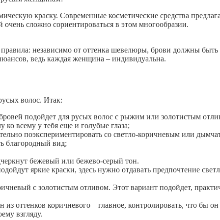
мическую краску. Современные косметические средства предлаг
й очень сложно сориентироваться в этом многообразии.
 правила: независимо от оттенка шевелюры, брови должны быть 
 нюансов, ведь каждая женщина – индивидуальна.
русых волос. Итак:
бровей подойдет для русых волос с рыжим или золотистым отл
 ко всему у тебя еще и голубые глаза;
ательно поэкспериментировать со светло-коричневым или дымч
ть благородный вид;
черкнут бежевый или бежево-серый тон.
одойдут яркие краски, здесь нужно отдавать предпочтение светл
ичневый с золотистым отливом. Этот вариант подойдет, практи
из оттенков коричневого – главное, контролировать, что бы он
ему взгляду.