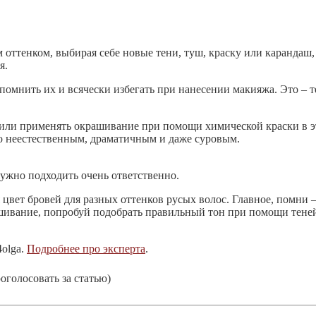
м оттенком, выбирая себе новые тени, туш, краску или карандаш
я.
апомнить их и всячески избегать при нанесении макияжа. Это – 
ж или применять окрашивание при помощи химической краски в э
ицо неестественным, драматичным и даже суровым.
нужно подходить очень ответственно.
 цвет бровей для разных оттенков русых волос. Главное, помни 
ашивание, попробуй подобрать правильный тон при помощи тене
4olga.
Подробнее про эксперта
.
голосовать за статью)