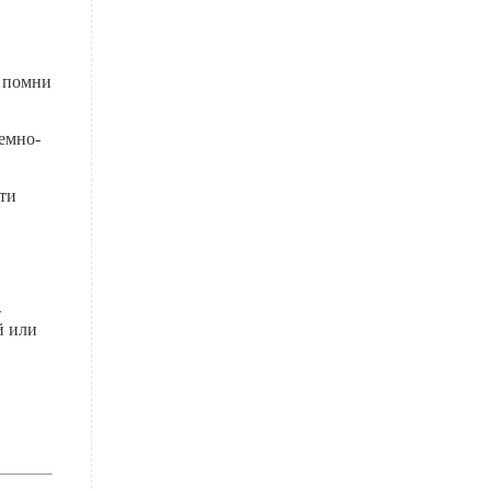
, помни
темно-
ти
–
й или