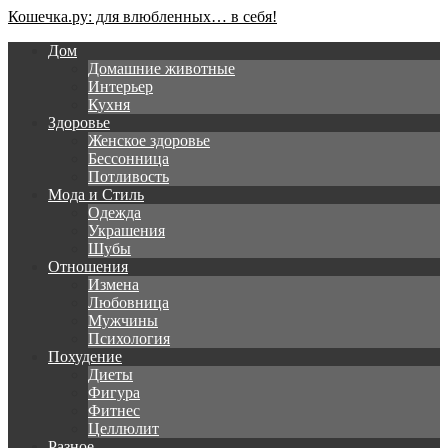
Кошечка.ру: для влюбленных… в себя!
Дом
Домашние животные
Интерьер
Кухня
Здоровье
Женское здоровье
Бессонница
Потливость
Мода и Стиль
Одежда
Украшения
Шубы
Отношения
Измена
Любовница
Мужчины
Психология
Похудение
Диеты
Фигура
Фитнес
Целлюлит
Разное