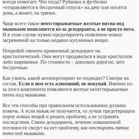
всегда помогает. Что тогда? Рубашки и футболки
«отправляются в бессрочный отпуск» на дачу или носятся
дома, а может, на тряпки.
Чаще всего такие
неотстирываемые желтые пятна под
мышками появляются
из-за дезодоранта, а не просто пота
.
И в этом случае нужно предотвратить появление новых
загрязнений на только недавно купленных вещах.
Попробуй сменить привычный дезодорант на
кристаллический. Они могут продаваться в виде кристаллов
либо шариковые. По стоимости – довольно дорогие, зато
бессрочные.
Как узнать, какой антиперсперант не подходит? Смотри на
состав.
Если в нем есть алюминий, не покупай
. Именно из-
за этого компонента появляются желтые неотстирываемые
пятна под мышками.
Все эти способы при правильном использовании должны
помочь. А если никак не получается, то лучше предотвращать
порчу новых вещей и решать проблему, а не устранять
последствия. Смена дезодоранта, лечение повышенной
потливости сведут на нет проблему,
как отстирать пятна
пота под мышками
.