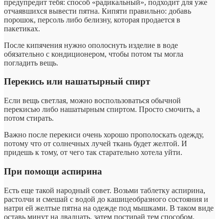
предупредит тебя: способ «радикальный», подходит для уже
отчаявшихся вывести пятна. Кипяти правильно: добавь
порошок, персоль либо белизну, которая продается в
пакетиках.
После кипячения нужно ополоснуть изделие в воде
обязательно с кондиционером, чтобы потом ты могла
погладить вещь.
Перекись или нашатырный спирт
Если вещь светлая, можно воспользоваться обычной
перекисью либо нашатырным спиртом. Просто смочить, а
потом стирать.
Важно после перекиси очень хорошо прополоскать одежду,
потому что от солнечных лучей ткань будет желтой. И
придешь к тому, от чего так старательно хотела уйти.
При помощи аспирина
Есть еще такой народный совет. Возьми таблетку аспирина,
растолчи и смешай с водой до кашицеобразного состояния и
натри ей желтые пятна на одежде под мышками. В таком виде
оставь минут на двадцать, затем постирай тем способом,