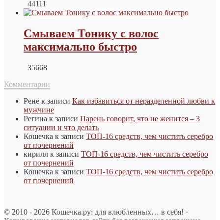
44111
Смываем Тонику с волос
максимально быстро
35668
Комментарии
Рене
к записи
Как избавиться от неразделенной любви к
мужчине
Регина
к записи
Парень говорит, что не женится – 3
ситуации и что делать
Кошечка
к записи
ТОП-16 средств, чем чистить серебро
от почернений
кирилл
к записи
ТОП-16 средств, чем чистить серебро
от почернений
Кошечка
к записи
ТОП-16 средств, чем чистить серебро
от почернений
© 2010 - 2026 Кошечка.ру: для влюбленных… в себя! ·