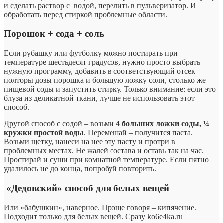
и сделать раствор с водой, перелить в пульверизатор. И
обработать перед стиркой проблемные области.
Порошок + сода + соль
Если рубашку или футболку можно постирать при
температуре шестьдесят градусов, нужно просто выбрать
нужную программу, добавить в соответствующий отсек
полторы дозы порошка и большую ложку соли, столько же
пищевой соды и запустить стирку. Только внимание: если это
блуза из деликатной ткани, лучше не использовать этот
способ.
Другой способ с содой – возьми
4 больших ложки соды, ¼
кружки простой воды
. Перемешай – получится паста.
Возьми щетку, нанеси на нее эту пасту и протри в
проблемных местах. Не жалей состава и оставь так на час.
Простирай и суши при комнатной температуре. Если пятно
удалилось не до конца, попробуй повторить.
«Дедовский» способ для белых вещей
Или «бабушкин», наверное. Проще говоря – кипячение.
Подходит только для белых вещей. Сразу ko6e4ka.ru