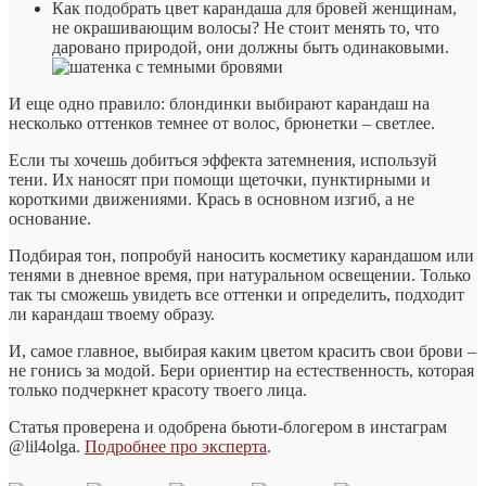
Как подобрать цвет карандаша для бровей женщинам,
не окрашивающим волосы? Не стоит менять то, что
даровано природой, они должны быть одинаковыми.
И еще одно правило: блондинки выбирают карандаш на
несколько оттенков темнее от волос, брюнетки – светлее.
Если ты хочешь добиться эффекта затемнения, используй
тени. Их наносят при помощи щеточки, пунктирными и
короткими движениями. Крась в основном изгиб, а не
основание.
Подбирая тон, попробуй наносить косметику карандашом или
тенями в дневное время, при натуральном освещении. Только
так ты сможешь увидеть все оттенки и определить, подходит
ли карандаш твоему образу.
И, самое главное, выбирая каким цветом красить свои брови –
не гонись за модой. Бери ориентир на естественность, которая
только подчеркнет красоту твоего лица.
Статья проверена и одобрена бьюти-блогером в инстаграм
@lil4olga.
Подробнее про эксперта
.