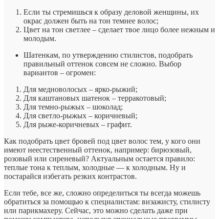
Если ты стремишься к образу деловой женщины, их
окрас должен быть на тон темнее волос;
Цвет на тон светлее – сделает твое лицо более нежным и
молодым.
Шатенкам, по утверждению стилистов, подобрать
правильный оттенок совсем не сложно. Выбор
вариантов – огромен:
Для медноволосых – ярко-рыжий;
Для каштановых шатенок – терракотовый;
Для темно-рыжых – шоколад;
Для светло-рыжых – коричневый;
Для рыже-коричневых – графит.
Как подобрать цвет бровей под цвет волос тем, у кого они
имеют неестественный оттенок, например: бирюзовый,
розовый или сиреневый? Актуальным остается правило:
теплые тона к теплым, холодные — к холодным. Ну и
постарайся избегать резких контрастов.
Если тебе, все же, сложно определиться ты всегда можешь
обратиться за помощью к специалистам: визажисту, стилисту
или парикмахеру. Сейчас, это можно сделать даже при