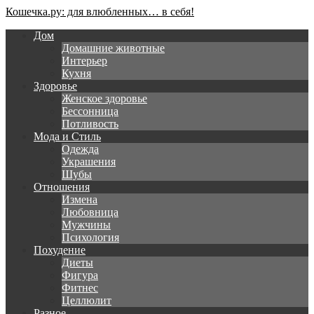
Кошечка.ру: для влюбленных… в себя!
Дом
Домашние животные
Интерьер
Кухня
Здоровье
Женское здоровье
Бессонница
Потливость
Мода и Стиль
Одежда
Украшения
Шубы
Отношения
Измена
Любовница
Мужчины
Психология
Похудение
Диеты
Фигура
Фитнес
Целлюлит
Разное