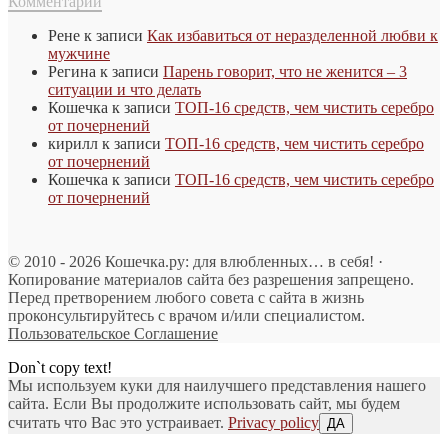
Комментарии
Рене
к записи
Как избавиться от неразделенной любви к
мужчине
Регина
к записи
Парень говорит, что не женится – 3
ситуации и что делать
Кошечка
к записи
ТОП-16 средств, чем чистить серебро
от почернений
кирилл
к записи
ТОП-16 средств, чем чистить серебро
от почернений
Кошечка
к записи
ТОП-16 средств, чем чистить серебро
от почернений
© 2010 - 2026 Кошечка.ру: для влюбленных… в себя! ·
Копирование материалов сайта без разрешения запрещено.
Перед претворением любого совета с сайта в жизнь
проконсультируйтесь с врачом и/или специалистом.
Пользовательское Соглашение
Don`t copy text!
Мы используем куки для наилучшего представления нашего
сайта. Если Вы продолжите использовать сайт, мы будем
считать что Вас это устраивает.
Privacy policy
ДА