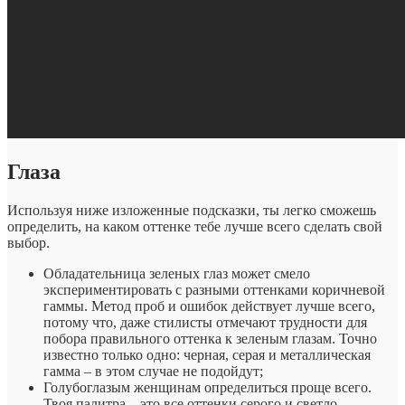
Глаза
Используя ниже изложенные подсказки, ты легко сможешь
определить, на каком оттенке тебе лучше всего сделать свой
выбор.
Обладательница зеленых глаз может смело
экспериментировать с разными оттенками коричневой
гаммы. Метод проб и ошибок действует лучше всего,
потому что, даже стилисты отмечают трудности для
побора правильного оттенка к зеленым глазам. Точно
известно только одно: черная, серая и металлическая
гамма – в этом случае не подойдут;
Голубоглазым женщинам определиться проще всего.
Твоя палитра – это все оттенки серого и светло-