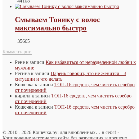
44108
Смываем Тонику с волос
максимально быстро
35665
Комментарии
Рене
к записи
Как избавиться от неразделенной любви к
мужчине
Регина
к записи
Парень говорит, что не женится – 3
ситуации и что делать
Кошечка
к записи
ТОП-16 средств, чем чистить серебро
от почернений
кирилл
к записи
ТОП-16 средств, чем чистить серебро
от почернений
Кошечка
к записи
ТОП-16 средств, чем чистить серебро
от почернений
© 2010 - 2026 Кошечка.ру: для влюбленных… в себя! ·
Копирование материалов сайта без разрешения запрещено.