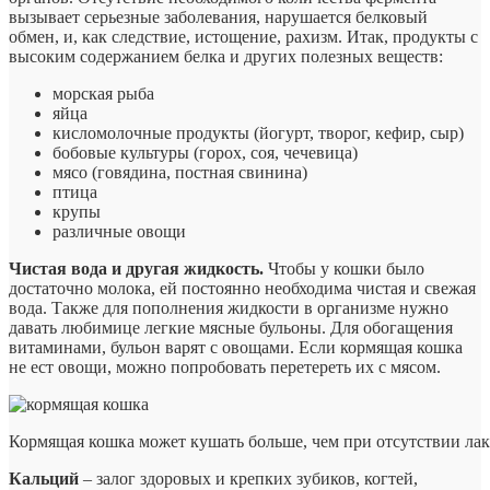
вызывает серьезные заболевания, нарушается белковый
обмен, и, как следствие, истощение, рахизм. Итак, продукты с
высоким содержанием белка и других полезных веществ:
морская рыба
яйца
кисломолочные продукты (йогурт, творог, кефир, сыр)
бобовые культуры (горох, соя, чечевица)
мясо (говядина, постная свинина)
птица
крупы
различные овощи
Чистая вода и другая жидкость.
Чтобы у кошки было
достаточно молока, ей постоянно необходима чистая и свежая
вода. Также для пополнения жидкости в организме нужно
давать любимице легкие мясные бульоны. Для обогащения
витаминами, бульон варят с овощами. Если кормящая кошка
не ест овощи, можно попробовать перетереть их с мясом.
Кормящая кошка может кушать больше, чем при отсутствии ла
Кальций
– залог здоровых и крепких зубиков, когтей,