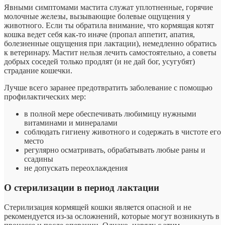
Явными симптомами мастита служат уплотненные, горячие
молочные железы, вызывающие болевые ощущения у
животного. Если ты обратила внимание, что кормящая котят
кошка ведет себя как-то иначе (пропал аппетит, апатия,
болезненные ощущения при лактации), немедленно обратись
к ветеринару. Мастит нельзя лечить самостоятельно, а советы
добрых соседей только продлят (и не дай бог, усугубят)
страдание кошечки.
Лучше всего заранее предотвратить заболевание с помощью
профилактических мер:
в полной мере обеспечивать любимицу нужными
витаминами и минералами
соблюдать гигиену животного и содержать в чистоте его
место
регулярно осматривать, обрабатывать любые раны и
ссадины
не допускать переохлаждения
О стерилизации в период лактации
Стерилизация кормящей кошки является опасной и не
рекомендуется из-за осложнений, которые могут возникнуть в