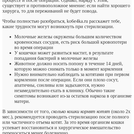
процессе и после операции. Однако, наряду с этим,
существует и противоположное мнение: если найти хорошего
хирурга, то для переживаний не будет повода.
Чтобы полностью разобраться, ko6e4ka.ru расскажет тебе,
какие трудности могут возникнуть при стерилизации.
Молочные железы окружены большим количеством
кровеносных сосудов, есть риск большой кровопотери
во время операции
У кошечки может развиться мастит, в результате
попадания бактерий в молочные железы
Животное должно носить попону в течение 14 дней,
которую можно снимать только в момент кормления
Нужно внимательно наблюдать за котятами при первом
кормлении после операции. Если они плохо сосут,
апатичны, сонливы или задыхаются, нужно
незамедлительно ехать в клинику. Обычно такие
симптомы возникают из-за остатков наркоза в организме
матери.
В зависимости от того,
сколько кошки кормят котят
(около 2х
мес.), рекомендуется проводить стерилизацию после полного
или частичного отъема котят. За это время организм кошки
успевает восстановиться и хирургическое вмешательство
переноситься менее болезненно.