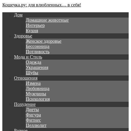
Кошечка.ру: для влюбленных… в себя!
Дом
Домашние животные
Интерьер
Кухня
Здоровье
Женское здоровье
Бессонница
Потливость
Мода и Стиль
Одежда
Украшения
Шубы
Отношения
Измена
Любовница
Мужчины
Психология
Похудение
Диеты
Фигура
Фитнес
Целлюлит
Разное