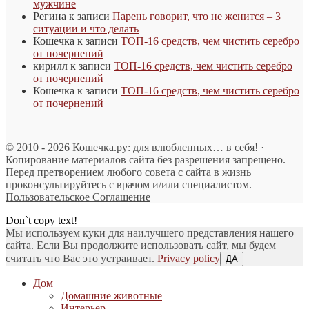
мужчине
Регина
к записи
Парень говорит, что не женится – 3
ситуации и что делать
Кошечка
к записи
ТОП-16 средств, чем чистить серебро
от почернений
кирилл
к записи
ТОП-16 средств, чем чистить серебро
от почернений
Кошечка
к записи
ТОП-16 средств, чем чистить серебро
от почернений
© 2010 - 2026 Кошечка.ру: для влюбленных… в себя! ·
Копирование материалов сайта без разрешения запрещено.
Перед претворением любого совета с сайта в жизнь
проконсультируйтесь с врачом и/или специалистом.
Пользовательское Соглашение
Don`t copy text!
Мы используем куки для наилучшего представления нашего
сайта. Если Вы продолжите использовать сайт, мы будем
считать что Вас это устраивает.
Privacy policy
ДА
Дом
Домашние животные
Интерьер