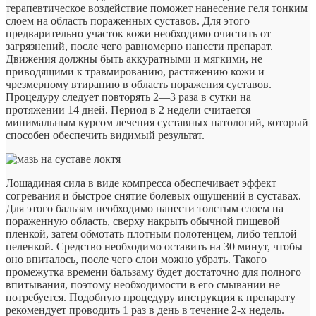
терапевтическое воздействие поможет нанесение геля тонким
слоем на область пораженных суставов. Для этого
предварительно участок кожи необходимо очистить от
загрязнений, после чего равномерно нанести препарат.
Движения должны быть аккуратными и мягкими, не
приводящими к травмированию, растяжению кожи и
чрезмерному втиранию в область поражения суставов.
Процедуру следует повторять 2—3 раза в сутки на
протяжении 14 дней. Период в 2 недели считается
минимальным курсом лечения суставных патологий, который
способен обеспечить видимый результат.
Лошадиная сила в виде компресса обеспечивает эффект
согревания и быстрое снятие болевых ощущений в суставах.
Для этого бальзам необходимо нанести толстым слоем на
пораженную область, сверху накрыть обычной пищевой
пленкой, затем обмотать плотным полотенцем, либо теплой
пеленкой. Средство необходимо оставить на 30 минут, чтобы
оно впиталось, после чего слои можно убрать. Такого
промежутка времени бальзаму будет достаточно для полного
впитывания, поэтому необходимости в его смывании не
потребуется. Подобную процедуру инструкция к препарату
рекомендует проводить 1 раз в день в течение 2-х недель.