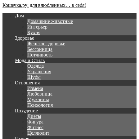
Кошечка.ру: для влюбленных… в себя!
Дом
Домашние животные
Интерьер
Кухня
Здоровье
Женское здоровье
Бессонница
Потливость
Мода и Стиль
Одежда
Украшения
Шубы
Отношения
Измена
Любовница
Мужчины
Психология
Похудение
Диеты
Фигура
Фитнес
Целлюлит
Разное