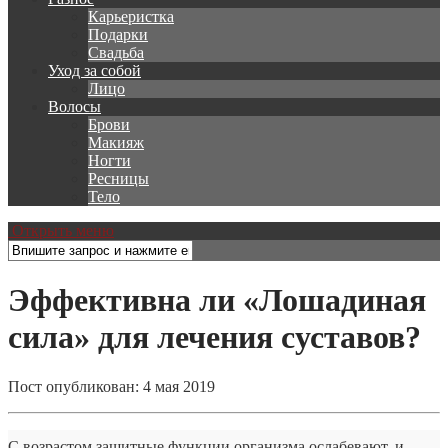
Карьеристка
Подарки
Свадьба
Уход за собой
Лицо
Волосы
Брови
Макияж
Ногти
Ресницы
Тело
Открыть меню
Эффективна ли «Лошадиная
сила» для лечения суставов?
Пост опубликован: 4 мая 2019
С возрастом защитные функции организма ослабевают, и