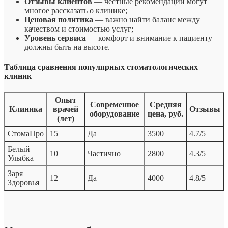
Отзывы клиентов
— честные рекомендации могут
многое рассказать о клинике;
Ценовая политика
— важно найти баланс между
качеством и стоимостью услуг;
Уровень сервиса
— комфорт и внимание к пациенту
должны быть на высоте.
Таблица сравнения популярных стоматологических
клиник
Опыт
Современное
Средняя
Клиника
врачей
Отзывы
оборудование
цена, руб.
(лет)
СтомаПро
15
Да
3500
4.7/5
Белый
10
Частично
2800
4.3/5
Улыбка
Заря
12
Да
4000
4.8/5
Здоровья