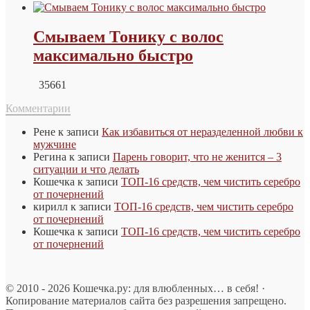
Смываем Тонику с волос
максимально быстро
35661
Комментарии
Рене
к записи
Как избавиться от неразделенной любви к
мужчине
Регина
к записи
Парень говорит, что не женится – 3
ситуации и что делать
Кошечка
к записи
ТОП-16 средств, чем чистить серебро
от почернений
кирилл
к записи
ТОП-16 средств, чем чистить серебро
от почернений
Кошечка
к записи
ТОП-16 средств, чем чистить серебро
от почернений
© 2010 - 2026 Кошечка.ру: для влюбленных… в себя! ·
Копирование материалов сайта без разрешения запрещено.