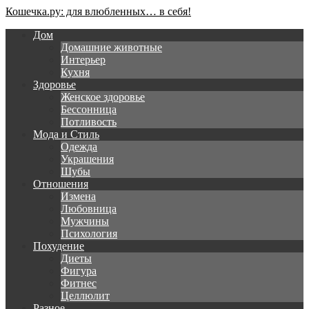
Кошечка.ру: для влюбленных… в себя!
Дом
Домашние животные
Интерьер
Кухня
Здоровье
Женское здоровье
Бессонница
Потливость
Мода и Стиль
Одежда
Украшения
Шубы
Отношения
Измена
Любовница
Мужчины
Психология
Похудение
Диеты
Фигура
Фитнес
Целлюлит
Разное