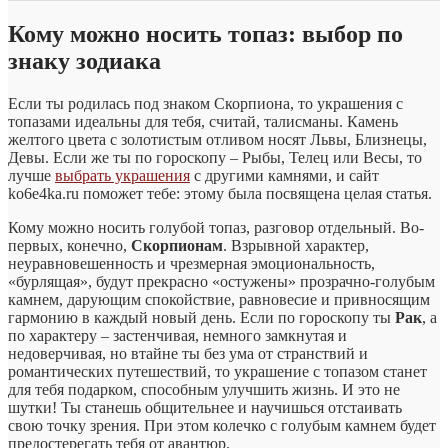
Кому можно носить топаз: выбор по
знаку зодиака
Если ты родилась под знаком Скорпиона, то украшения с
топазами идеальны для тебя, считай, талисманы. Камень
желтого цвета с золотистым отливом носят Львы, Близнецы,
Девы. Если же ты по гороскопу – Рыбы, Телец или Весы, то
лучше
выбрать украшения
с другими камнями, и сайт
ko6e4ka.ru поможет тебе: этому была посвящена целая статья.
Кому можно носить голубой топаз,
разговор отдельный. Во-
первых, конечно,
Скорпионам
. Взрывной характер,
неуравновешенность и чрезмерная эмоциональность,
«бурлящая», будут прекрасно «остужены» прозрачно-голубым
камнем, дарующим спокойствие, равновесие и привносящим
гармонию в каждый новый день. Если по гороскопу ты
Рак
, а
по характеру – застенчивая, немного замкнутая и
недоверчивая, но втайне ты без ума от странствий и
романтических путешествий, то украшение с топазом станет
для тебя подарком, способным улучшить жизнь. И это не
шутки! Ты станешь общительнее и научишься отстаивать
свою точку зрения. При этом колечко с голубым камнем будет
предостерегать тебя от авантюр.