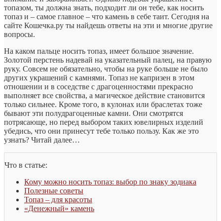
топазом, ты должна знать, подходит ли он тебе, как носить
топаз и – самое главное – что камень в себе таит. Сегодня на
сайте Кошечка.ру ты найдешь ответы на эти и многие другие
вопросы.
На каком пальце носить топаз,
имеет большое значение.
Золотой перстень надевай на указательный палец, на правую
руку. Совсем не обязательно, чтобы на руке больше не было
других украшений с камнями. Топаз не капризен в этом
отношении и в соседстве с драгоценностями прекрасно
выполняет все свойства, а магическое действие становится
только сильнее. Кроме того, в кулонах или браслетах тоже
бывают эти полудрагоценные камни. Они смотрятся
потрясающе, но перед выбором таких ювелирных изделий
убедись, что они принесут тебе только пользу. Как же это
узнать? Читай далее…
Что в статье:
Кому можно носить топаз: выбор по знаку зодиака
Полезные советы
Топаз – для красоты
«Денежный» камень