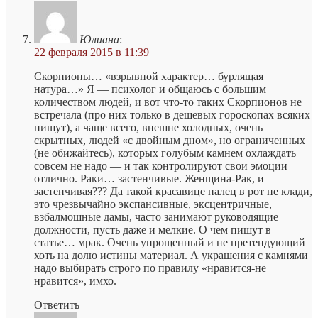
Юлиана
:
22 февраля 2015 в 11:39
Скорпионы… «взрывной характер… бурлящая
натура…» Я — психолог и общаюсь с большим
количеством людей, и вот что-то таких Скорпионов не
встречала (про них только в дешевых гороскопах всяких
пишут), а чаще всего, внешне холодных, очень
скрытных, людей «с двойным дном», но ограниченных
(не обижайтесь), которых голубым камнем охлаждать
совсем не надо — и так контролируют свои эмоции
отлично. Раки… застенчивые. Женщина-Рак, и
застенчивая??? Да такой красавице палец в рот не клади,
это чрезвычайно экспансивные, эксцентричные,
взбалмошные дамы, часто занимают руководящие
должности, пусть даже и мелкие. О чем пишут в
статье… мрак. Очень упрощенный и не претендующий
хоть на долю истины материал. А украшения с камнями
надо выбирать строго по правилу «нравится-не
нравится», имхо.
Ответить