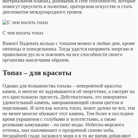
материальном планах), разовьешь в себе способности, которые
помогут преуспеть в политике, ораторском искусстве и стать
дипломатом международного уровня.
С чем носить топаз
Важно! Надевать кольцо с топазом можно в любые дни, кроме
пятницы и понедельника. Тогда удастся направить энергию в
правильное русло и повлиять на все способности своего
организма наилучшим образом.
Топаз – для красоты
Однако для большинства топазы – невероятной красоты
камни, и многие не задумываются об энергетике, а смотрят на
его кристальную прелесть. Действительно, это невероятно
удивительный камень, завораживающий своим цветом и
переливами. И хотя как носить топаз, знают далеко не все, тем
не менее многие обожают этот камень. Тем более в последнее
время украшения с голубыми и золотистыми, а также
розовыми камушками – на пике моды. Небесно-морского
оттенка, они напоминают о прозрачной синеве неба,
бескрайней глади ласкового моря и в то же время добавляют