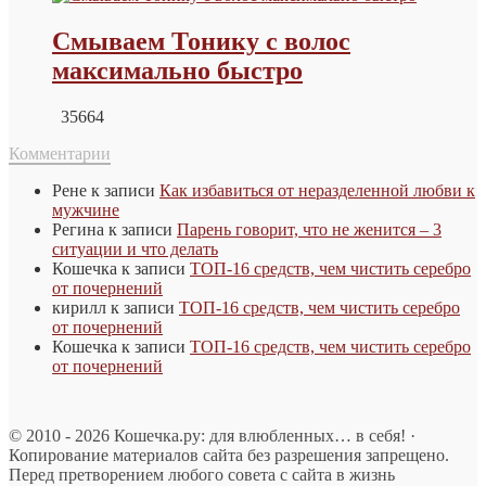
Смываем Тонику с волос
максимально быстро
35664
Комментарии
Рене
к записи
Как избавиться от неразделенной любви к
мужчине
Регина
к записи
Парень говорит, что не женится – 3
ситуации и что делать
Кошечка
к записи
ТОП-16 средств, чем чистить серебро
от почернений
кирилл
к записи
ТОП-16 средств, чем чистить серебро
от почернений
Кошечка
к записи
ТОП-16 средств, чем чистить серебро
от почернений
© 2010 - 2026 Кошечка.ру: для влюбленных… в себя! ·
Копирование материалов сайта без разрешения запрещено.
Перед претворением любого совета с сайта в жизнь