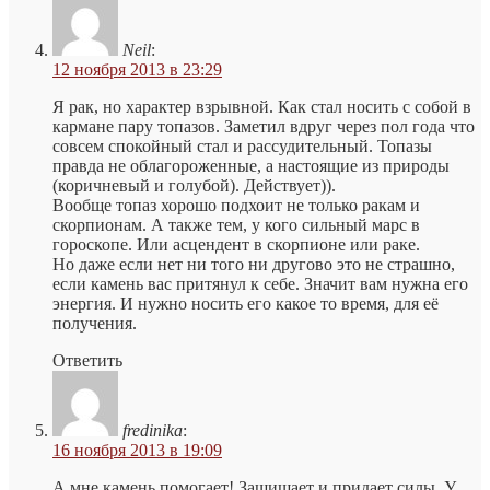
Neil
:
12 ноября 2013 в 23:29
Я рак, но характер взрывной. Как стал носить с собой в
кармане пару топазов. Заметил вдруг через пол года что
совсем спокойный стал и рассудительный. Топазы
правда не облагороженные, а настоящие из природы
(коричневый и голубой). Действует)).
Вообще топаз хорошо подхоит не только ракам и
скорпионам. А также тем, у кого сильный марс в
гороскопе. Или асцендент в скорпионе или раке.
Но даже если нет ни того ни другово это не страшно,
если камень вас притянул к себе. Значит вам нужна его
энергия. И нужно носить его какое то время, для её
получения.
Ответить
fredinika
:
16 ноября 2013 в 19:09
А мне камень помогает! Защищает и придает силы. У