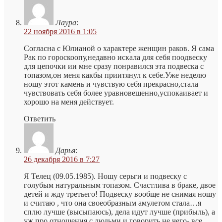
Лаура
:
22 ноября 2016 в 1:05
Согласна с Юлианой о характере женщин раков. Я сама
Рак по гороскоопу,недавно искала для себя поодвеску
для цепочки ии мне сразу понравился эта подвеска с
топазом,он меня какбы приитянул к себе.Уже неделю
ношу этот камень и чувствую себя прекрасно,стала
чувствовать себя более уравновешенно,успокаивает и
хорошо на меня действует.
Ответить
Дарья
:
26 декабря 2016 в 7:27
Я Телец (09.05.1985). Ношу серьги и подвеску с
голубым натуральным топазом. Счастлива в браке, двое
детей и жду третьего! Подвеску вообще не снимая ношу
и считаю , что она своеобразным амулетом стала…я
сплю лучше (высыпаюсь), дела идут лучше (прибыль), а
уж про отношения с людьми и говорить не чего- все