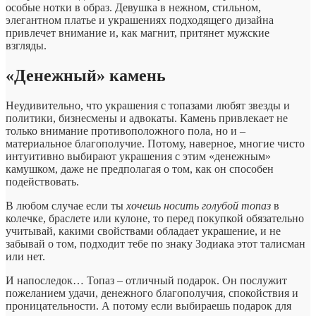
особые нотки в образ. Девушка в нежном, стильном,
элегантном платье и украшениях подходящего дизайна
привлечет внимание и, как магнит, притянет мужские
взгляды.
«Денежный» камень
Неудивительно, что украшения с топазами любят звезды и
политики, бизнесмены и адвокаты. Камень привлекает не
только внимание противоположного пола, но и –
материальное благополучие. Потому, наверное, многие чисто
интуитивно выбирают украшения с этим «денежным»
камушком, даже не предполагая о том, как он способен
подействовать.
В любом случае если ты
хочешь носить голубой топаз
в
колечке, браслете или кулоне, то перед покупкой обязательно
учитывай, какими свойствами обладает украшение, и не
забывай о том, подходит тебе по знаку Зодиака этот талисман
или нет.
И напоследок… Топаз – отличный подарок. Он послужит
пожеланием удачи, денежного благополучия, спокойствия и
проницательности. А потому если выбираешь подарок для