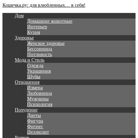
Кошечка.ру: для влюбленных… в себя!
Дом
Домашние животные
Интерьер
Кухня
Здоровье
Женское здоровье
Бессонница
Потливость
Мода и Стиль
Одежда
Украшения
Шубы
Отношения
Измена
Любовница
Мужчины
Психология
Похудение
Диеты
Фигура
Фитнес
Целлюлит
Разное