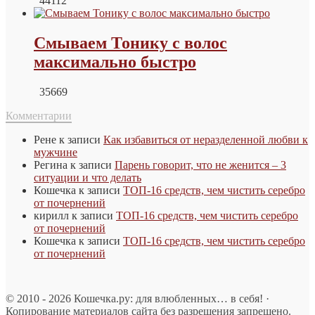
44112
Смываем Тонику с волос
максимально быстро
35669
Комментарии
Рене
к записи
Как избавиться от неразделенной любви к
мужчине
Регина
к записи
Парень говорит, что не женится – 3
ситуации и что делать
Кошечка
к записи
ТОП-16 средств, чем чистить серебро
от почернений
кирилл
к записи
ТОП-16 средств, чем чистить серебро
от почернений
Кошечка
к записи
ТОП-16 средств, чем чистить серебро
от почернений
© 2010 - 2026 Кошечка.ру: для влюбленных… в себя! ·
Копирование материалов сайта без разрешения запрещено.