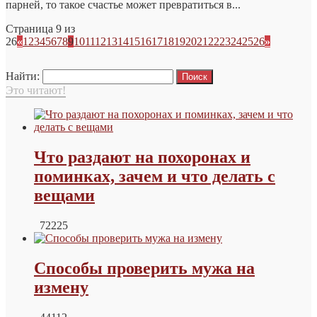
парней, то такое счастье может превратиться в...
Страница 9 из
26
«
1
2
3
4
5
6
7
8
9
10
11
12
13
14
15
16
17
18
19
20
21
22
23
24
25
26
»
Найти:
Это читают!
Что раздают на похоронах и
поминках, зачем и что делать с
вещами
72225
Способы проверить мужа на
измену