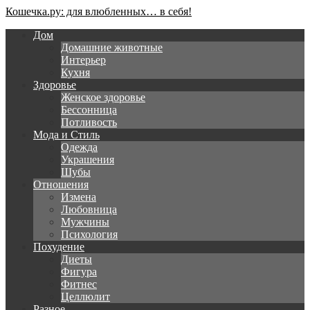
Кошечка.ру: для влюбленных… в себя!
Дом
Домашние животные
Интерьер
Кухня
Здоровье
Женское здоровье
Бессонница
Потливость
Мода и Стиль
Одежда
Украшения
Шубы
Отношения
Измена
Любовница
Мужчины
Психология
Похудение
Диеты
Фигура
Фитнес
Целлюлит
Разное