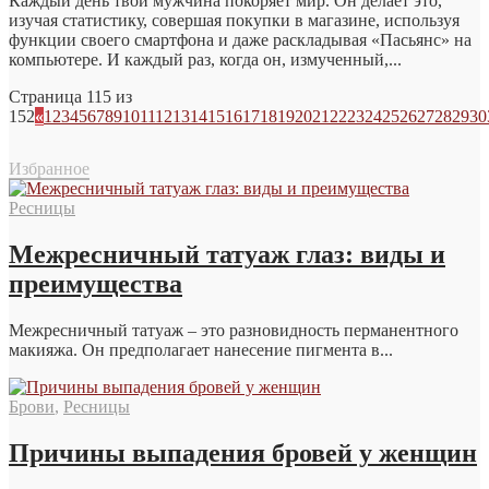
Каждый день твой мужчина покоряет мир. Он делает это,
изучая статистику, совершая покупки в магазине, используя
функции своего смартфона и даже раскладывая «Пасьянс» на
компьютере. И каждый раз, когда он, измученный,...
Страница 115 из
152
«
1
2
3
4
5
6
7
8
9
10
11
12
13
14
15
16
17
18
19
20
21
22
23
24
25
26
27
28
29
30
Избранное
Ресницы
Межресничный татуаж глаз: виды и
преимущества
Межресничный татуаж – это разновидность перманентного
макияжа. Он предполагает нанесение пигмента в...
Брови
,
Ресницы
Причины выпадения бровей у женщин