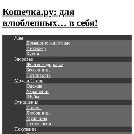
Кошечка.ру: для
влюбленных… в себя!
Дом
Домашние животные
Интерьер
Кухня
Здоровье
Женское здоровье
Бессонница
Потливость
Мода и Стиль
Одежда
Украшения
Шубы
Отношения
Измена
Любовница
Мужчины
Психология
Похудение