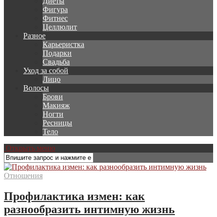
Диеты
Фигура
Фитнес
Целлюлит
Разное
Карьеристка
Подарки
Свадьба
Уход за собой
Лицо
Волосы
Брови
Макияж
Ногти
Ресницы
Тело
Открыть меню
Отношения
Профилактика измен: как
разнообразить интимную жизнь