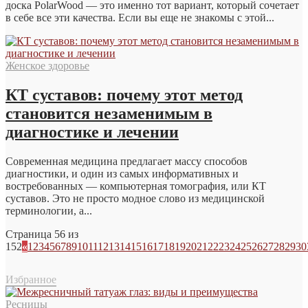
доска PolarWood — это именно тот вариант, который сочетает
в себе все эти качества. Если вы еще не знакомы с этой...
Женское здоровье
КТ суставов: почему этот метод
становится незаменимым в
диагностике и лечении
Современная медицина предлагает массу способов
диагностики, и один из самых информативных и
востребованных — компьютерная томография, или КТ
суставов. Это не просто модное слово из медицинской
терминологии, а...
Страница 56 из
152
«
1
2
3
4
5
6
7
8
9
10
11
12
13
14
15
16
17
18
19
20
21
22
23
24
25
26
27
28
29
30
Избранное
Ресницы