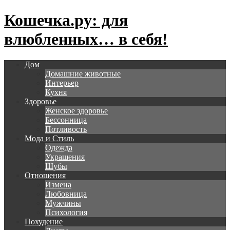
Кошечка.ру: для
влюбленных… в себя!
Дом
Домашние животные
Интерьер
Кухня
Здоровье
Женское здоровье
Бессонница
Потливость
Мода и Стиль
Одежда
Украшения
Шубы
Отношения
Измена
Любовница
Мужчины
Психология
Похудение