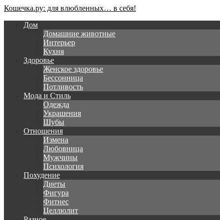
Кошечка.ру: для влюбленных… в себя!
Дом
Домашние животные
Интерьер
Кухня
Здоровье
Женское здоровье
Бессонница
Потливость
Мода и Стиль
Одежда
Украшения
Шубы
Отношения
Измена
Любовница
Мужчины
Психология
Похудение
Диеты
Фигура
Фитнес
Целлюлит
Разное