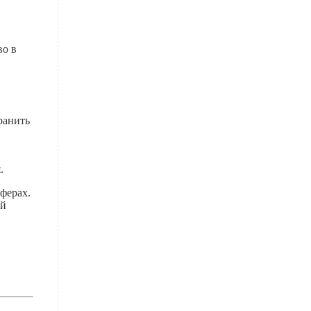
во в
ранить
.
ферах.
ый