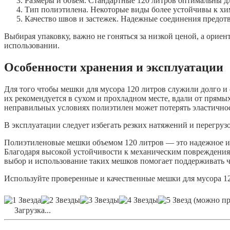
Размеры и объем. Стандартные 120 литров оптимальны дл
Тип полиэтилена. Некоторые виды более устойчивы к хи
Качество швов и застежек. Надежные соединения предот
Выбирая упаковку, важно не гоняться за низкой ценой, а ориент
использовании.
Особенности хранения и эксплуатации
Для того чтобы мешки для мусора 120 литров служили долго и 
их рекомендуется в сухом и прохладном месте, вдали от прям
неправильных условиях полиэтилен может потерять эластичнос
В эксплуатации следует избегать резких натяжений и перегруз
Полиэтиленовые мешки объемом 120 литров — это надежное и у
Благодаря высокой устойчивости к механическим повреждения
выбор и использование таких мешков помогает поддерживать чи
Используйте проверенные и качественные мешки для мусора 12
(можно про
Загрузка...