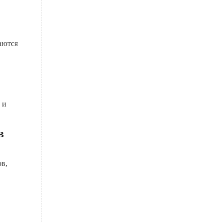
аются
 и
в
в,