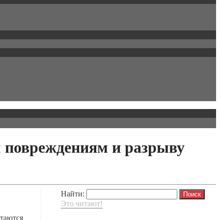
м повреждениям и разрыву
Найти:
Это читают!
таются