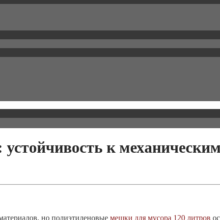
 устойчивость к механически
материалов, но полиэтиленовые
мешки для мусора 120 литров
ос