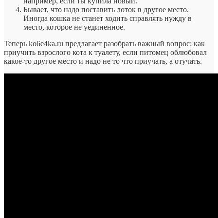
например, если ты купила новый.
Бывает, что надо поставить лоток в другое место.
Иногда кошка не станет ходить справлять нужду в
место, которое не уединенное.
Теперь ko6e4ka.ru предлагает разобрать важный вопрос: как
приучить взрослого кота к туалету, если питомец облюбовал
какое-то другое место и надо не то что приучать, а отучать.