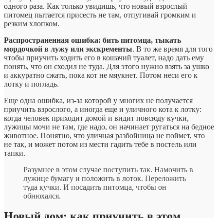
одного раза. Как только увидишь, что новый взрослый
питомец пытается присесть не там, отпугивай громким и
резким хлопком.
Распространенная ошибка: бить питомца, тыкать
мордочкой в лужу или экскременты
. В то же время для того
чтобы приучить ходить его в кошачий туалет, надо дать ему
понять, что он сходил не туда. Для этого нужно взять за ушко
и аккуратно сжать, пока кот не мяукнет. Потом неси его к
лотку и погладь.
Еще одна ошибка, из-за которой у многих не получается
приучить взрослого, а иногда еще и уличного кота к лотку:
когда человек приходит домой и видит повсюду кучки,
лужицы мочи не там, где надо, он начинает ругаться на бедное
животное. Понятно, что уличная разбойница не поймет, что
не так, и может потом из мести гадить тебе в постель или
тапки.
Разумнее в этом случае поступить так. Намочить в
лужице бумагу и положить в лоток. Переложить
туда кучки. И посадить питомца, чтобы он
обнюхался.
Новый дом: как приучить в этом