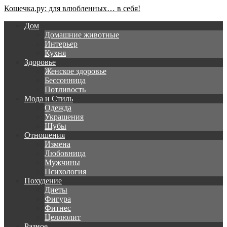
Кошечка.ру: для влюбленных… в себя!
Дом
Домашние животные
Интерьер
Кухня
Здоровье
Женское здоровье
Бессонница
Потливость
Мода и Стиль
Одежда
Украшения
Шубы
Отношения
Измена
Любовница
Мужчины
Психология
Похудение
Диеты
Фигура
Фитнес
Целлюлит
Разное