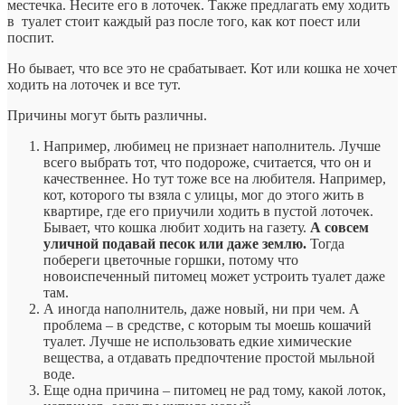
местечка. Несите его в лоточек. Также предлагать ему ходить
в туалет стоит каждый раз после того, как кот поест или
поспит.
Но бывает, что все это не срабатывает. Кот или кошка не хочет
ходить на лоточек и все тут.
Причины могут быть различны.
Например, любимец не признает наполнитель. Лучше
всего выбрать тот, что подороже, считается, что он и
качественнее. Но тут тоже все на любителя. Например,
кот, которого ты взяла с улицы, мог до этого жить в
квартире, где его приучили ходить в пустой лоточек.
Бывает, что кошка любит ходить на газету.
А совсем
уличной подавай песок или даже землю.
Тогда
побереги цветочные горшки, потому что
новоиспеченный питомец может устроить туалет даже
там.
А иногда наполнитель, даже новый, ни при чем. А
проблема – в средстве, с которым ты моешь кошачий
туалет. Лучше не использовать едкие химические
вещества, а отдавать предпочтение простой мыльной
воде.
Еще одна причина – питомец не рад тому, какой лоток,