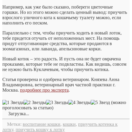
Например, как уже было сказано, побереги цветочные
горшки. Но из этого можно сделать ценный вывод: приучить
взрослого уличного кота к кошачьему туалету можно, если
наполнить его песком.
Параллельно с тем, чтобы приучить ходить в новый лоток,
тебе придется отучать от неположенных мест. На помощь
придут отпугивающие средства, которые продаются в
зоомагазинах, или лаванда, апельсиновые корки.
Новый котик – это радость. И пусть она не будет омрачена
проказами, которые тебе не подвластны. Как видишь, совсем
не нужно быть Куклачевым, чтобы приучить котика.
Статья проверена и одобрена ветеринаром. Князева Анна
Владимировна, ветеринарный врач частной практики г.
Москва.
подробнее про эксперта
.
(можно
проголосовать за статью)
Загрузка...
Метки:
воспитание кошки
,
кошки
,
приучить котенка к
лотку
,
приучить кошку к лотку