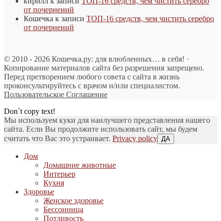
кирилл
к записи
ТОП-16 средств, чем чистить серебро
от почернений
Кошечка
к записи
ТОП-16 средств, чем чистить серебро
от почернений
© 2010 - 2026 Кошечка.ру: для влюбленных… в себя! ·
Копирование материалов сайта без разрешения запрещено.
Перед претворением любого совета с сайта в жизнь
проконсультируйтесь с врачом и/или специалистом.
Пользовательское Соглашение
Don`t copy text!
Мы используем куки для наилучшего представления нашего
сайта. Если Вы продолжите использовать сайт, мы будем
считать что Вас это устраивает.
Privacy policy
ДА
Дом
Домашние животные
Интерьер
Кухня
Здоровье
Женское здоровье
Бессонница
Потливость