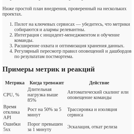
Ниже простой план внедрения, проверенный на нескольких
проектах.
Пилот на ключевых сервисах — убедитесь, что метрики
собираются и алармы релевантны.
Интеграция с инцидент-менеджментом и обучение
команды.
Расширение охвата и оптимизация хранения данных.
Регулярный пересмотр правил оповещений и дашбордов
по результатам постмортема.
Примеры метрик и реакций
Метрика
Когда тревожит
Действие
Длительная
Автоматический скалинг или
CPU, %
нагрузка выше
оповещение команды
85%
Время
Рост на 50% за 5
Трассировка и изоляция
отклика
минут
сервиса
API
Ошибки
Порог превышен
Эскалация, откат релиза
5xx
за 1 минуту