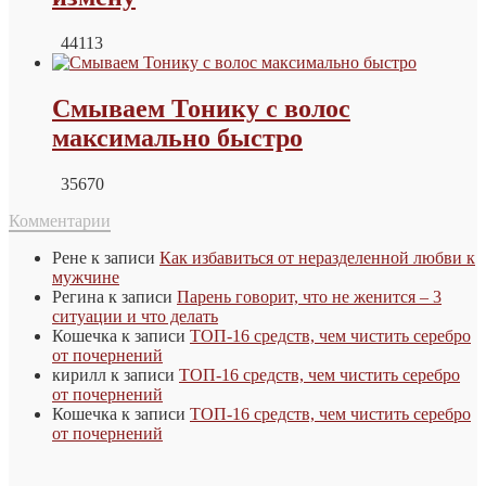
44113
Смываем Тонику с волос
максимально быстро
35670
Комментарии
Рене
к записи
Как избавиться от неразделенной любви к
мужчине
Регина
к записи
Парень говорит, что не женится – 3
ситуации и что делать
Кошечка
к записи
ТОП-16 средств, чем чистить серебро
от почернений
кирилл
к записи
ТОП-16 средств, чем чистить серебро
от почернений
Кошечка
к записи
ТОП-16 средств, чем чистить серебро
от почернений