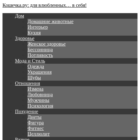
Кошечка.ру: для влюбленных… в себя!
Дом
Домашние животные
Интерьер
Кухня
Здоровье
Женское здоровье
Бессонница
Потливость
Мода и Стиль
Одежда
Украшения
Шубы
Отношения
Измена
Любовница
Мужчины
Психология
Похудение
Диеты
Фигура
Фитнес
Целлюлит
Разное