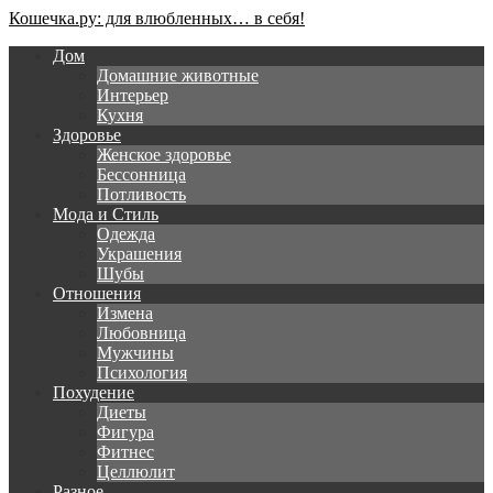
Кошечка.ру: для влюбленных… в себя!
Дом
Домашние животные
Интерьер
Кухня
Здоровье
Женское здоровье
Бессонница
Потливость
Мода и Стиль
Одежда
Украшения
Шубы
Отношения
Измена
Любовница
Мужчины
Психология
Похудение
Диеты
Фигура
Фитнес
Целлюлит
Разное