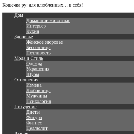
Кошечка.ру: для влюбленных… в себя!
Дом
Домашние животные
Интерьер
Кухня
Здоровье
Женское здоровье
Бессонница
Потливость
Мода и Стиль
Одежда
Украшения
Шубы
Отношения
Измена
Любовница
Мужчины
Психология
Похудение
Диеты
Фигура
Фитнес
Целлюлит
Разное