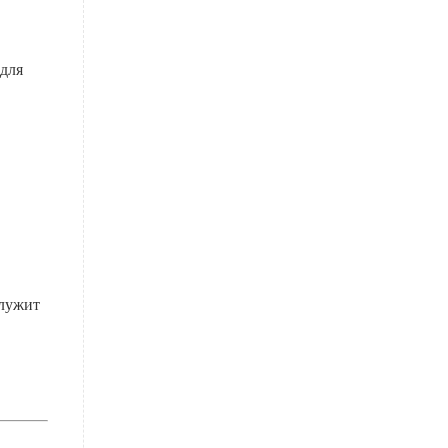
 для
служит