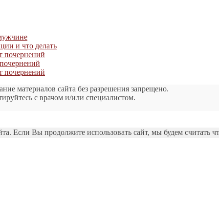
 мужчине
ации и что делать
от почернений
т почернений
от почернений
ание материалов сайта без разрешения запрещено.
тируйтесь с врачом и/или специалистом.
а. Если Вы продолжите использовать сайт, мы будем считать чт