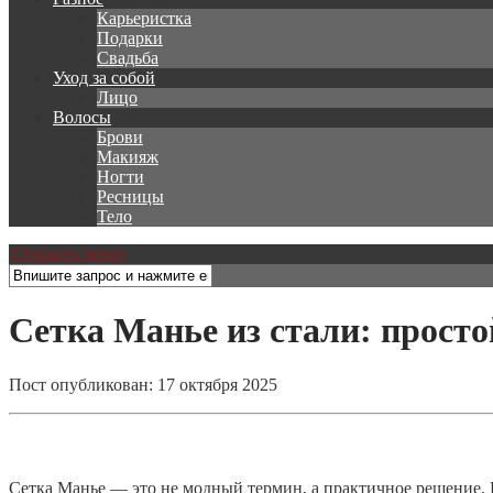
Карьеристка
Подарки
Свадьба
Уход за собой
Лицо
Волосы
Брови
Макияж
Ногти
Ресницы
Тело
Открыть меню
Сетка Манье из стали: прост
Пост опубликован: 17 октября 2025
Сетка Манье — это не модный термин, а практичное решение. П