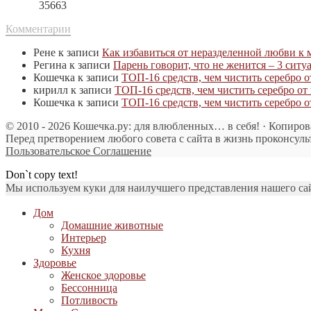
35663
Комментарии
Рене
к записи
Как избавиться от неразделенной любви к
Регина
к записи
Парень говорит, что не женится – 3 ситу
Кошечка
к записи
ТОП-16 средств, чем чистить серебро 
кирилл
к записи
ТОП-16 средств, чем чистить серебро о
Кошечка
к записи
ТОП-16 средств, чем чистить серебро 
© 2010 - 2026 Кошечка.ру: для влюбленных… в себя! · Копиров
Перед претворением любого совета с сайта в жизнь проконсуль
Пользовательское Соглашение
Don`t copy text!
Мы используем куки для наилучшего представления нашего сайт
Дом
Домашние животные
Интерьер
Кухня
Здоровье
Женское здоровье
Бессонница
Потливость