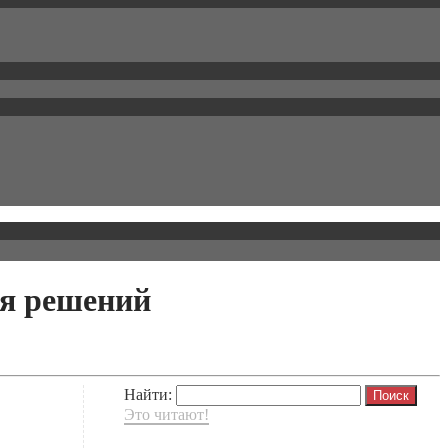
ля решений
Найти:
Это читают!