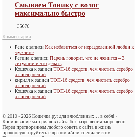
Смываем Тонику с волос
максимально быстро
35676
Комментарии
Рене
к записи
Как избавиться от неразделенной любви к
мужчине
Регина
к записи
Парень говорит, что не женится – 3
ситуации и что делать
Кошечка
к записи
ТОП-16 средств, чем чистить серебро
от почернений
кирилл
к записи
ТОП-16 средств, чем чистить серебро
от почернений
Кошечка
к записи
ТОП-16 средств, чем чистить серебро
от почернений
© 2010 - 2026 Кошечка.ру: для влюбленных… в себя! ·
Копирование материалов сайта без разрешения запрещено.
Перед претворением любого совета с сайта в жизнь
проконсультируйтесь с врачом и/или специалистом.