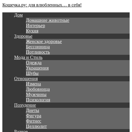
Кошечка.ру: для влюбленных… в себя!
Дом
Домашние животные
Интерьер
Кухня
Здоровье
Женское здоровье
Бессонница
Потливость
Мода и Стиль
Одежда
Украшения
Шубы
Отношения
Измена
Любовница
Мужчины
Психология
Похудение
Диеты
Фигура
Фитнес
Целлюлит
Разное