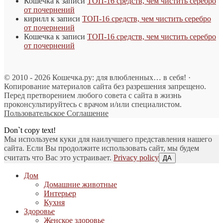
Кошечка
к записи
ТОП-16 средств, чем чистить серебро
от почернений
кирилл
к записи
ТОП-16 средств, чем чистить серебро
от почернений
Кошечка
к записи
ТОП-16 средств, чем чистить серебро
от почернений
© 2010 - 2026 Кошечка.ру: для влюбленных… в себя! ·
Копирование материалов сайта без разрешения запрещено.
Перед претворением любого совета с сайта в жизнь
проконсультируйтесь с врачом и/или специалистом.
Пользовательское Соглашение
Don`t copy text!
Мы используем куки для наилучшего представления нашего
сайта. Если Вы продолжите использовать сайт, мы будем
считать что Вас это устраивает.
Privacy policy
ДА
Дом
Домашние животные
Интерьер
Кухня
Здоровье
Женское здоровье