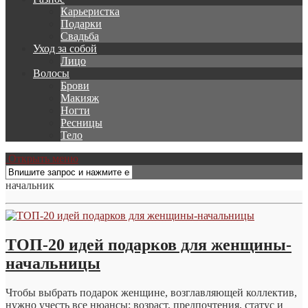
Карьеристка
Подарки
Свадьба
Уход за собой
Лицо
Волосы
Брови
Макияж
Ногти
Ресницы
Тело
Открыть меню
начальник
ТОП-20 идей подарков для женщины-
начальницы
Чтобы выбрать подарок женщине, возглавляющей коллектив,
нужно учесть все нюансы: возраст, предпочтения, статус и