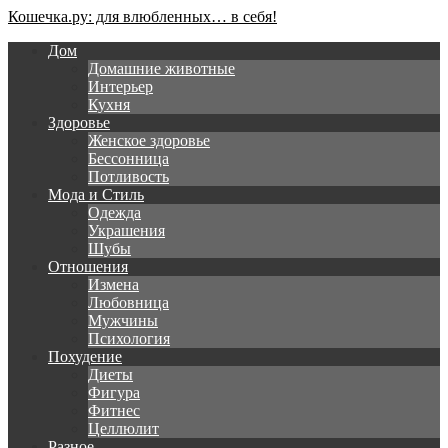
Кошечка.ру: для влюбленных… в себя!
Дом
Домашние животные
Интерьер
Кухня
Здоровье
Женское здоровье
Бессонница
Потливость
Мода и Стиль
Одежда
Украшения
Шубы
Отношения
Измена
Любовница
Мужчины
Психология
Похудение
Диеты
Фигура
Фитнес
Целлюлит
Разное