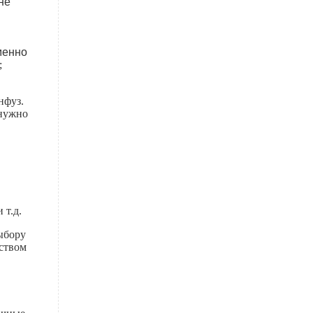
не
менно
;
нфуз.
 нужно
 т.д.
ыбору
еством