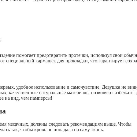
;
зделие помогает предотвратить протечки, используя свои обыч
еют специальный кармашек для прокладки, что гарантирует сохр
первых, удобное использование и самочувствие. Девушка не вид
х, качественные натуральные материалы позволяют избежать з
ее на вид, чем памперсы!
на
время месячных, должны следовать рекомендациям выше. Чтобы
лать так, чтобы кровь не попадала на саму ткань.