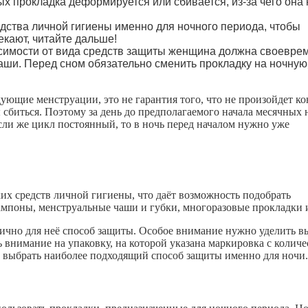
х прокладка деформируется или сбивается, из-за чего она 
ства личной гигиены именно для ночного периода, чтобы
екают, читайте дальше!
симости от вида средств защиты женщина должна своевре
аши. Перед сном обязательно сменить прокладку на ночную
дующие менструации, это не гарантия того, что не произойдет ко
 сбиться. Поэтому
за день до предполагаемого начала месячных
ли же цикл постоянный, то в ночь перед началом нужно уже
их средств личной гигиены, что даёт возможность подобрать
ампоны, менструальные чаши и губки, многоразовые прокладки и
чно для неё способ защиты. Особое внимание нужно уделить в
ь внимание на упаковку, на которой
указана маркировка с колич
 выбрать наиболее подходящий способ защиты именно для ночи.