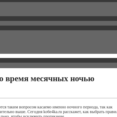
во время месячных ночью
тся таким вопросом касаемо именно ночного периода, так как
ачительно выше. Сегодня ko6e4ka.ru расскажет, как выбрать прав
ильно, чтобы исключить протекание.