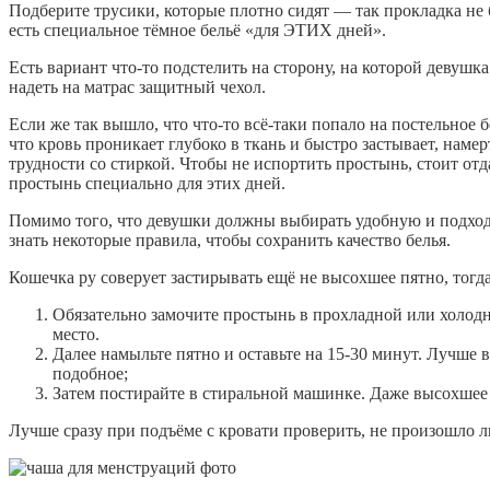
Подберите трусики, которые плотно сидят — так прокладка не
есть специальное тёмное бельё «для ЭТИХ дней».
Есть вариант что-то подстелить на сторону, на которой девушка
надеть на матрас защитный чехол.
Если же так вышло, что что-то всё-таки попало на постельное 
что кровь проникает глубоко в ткань и быстро застывает, наме
трудности со стиркой. Чтобы не испортить простынь, стоит от
простынь специально для этих дней.
Помимо того, что девушки должны выбирать удобную и подход
знать некоторые правила, чтобы сохранить качество белья.
Кошечка ру соверует застирывать ещё не высохшее пятно, тогда
Обязательно замочите простынь
в прохладной или холодн
место.
Далее намыльте пятно и оставьте на 15-30 минут. Лучше
подобное;
Затем постирайте в стиральной машинке. Даже высохшее с
Лучше сразу при подъёме с кровати проверить, не произошло л