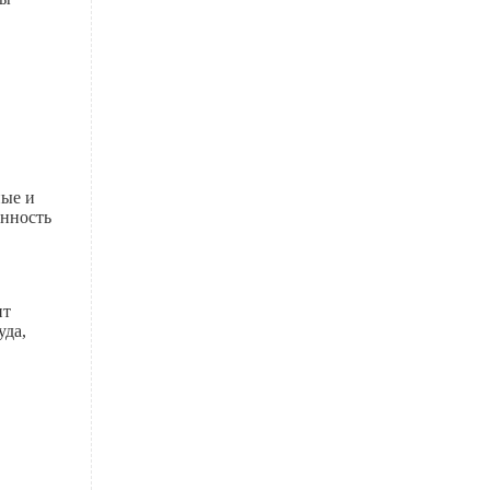
ные и
анность
ит
уда,