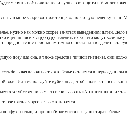
 будет менять своё положение и лучше вас защитит. У многих ж
 спит:
тёмное махровое полотенце, одноразовую пелёнку
и т.п. 
белье, нужно как можно скорее заняться выведением пятен. Дело 
ртво вцепившись в структуру изделия, из-за чего могут возникнут
дать предпочтение простыням темного цвета или выделить стару
ящую позу для сна, а также средства личной гигиены, они долж
 есть большая вероятность, что белье останется в первозданном 
ой воде.
Или используйте кубик льда, чтобы натереть испачканн
 вместо хозяйственного мыла использовать «Антипятин» или что-
тарое пятно скорее всего отстирается.
и конфуза ночью, и при необходимости сразу постирать белье.