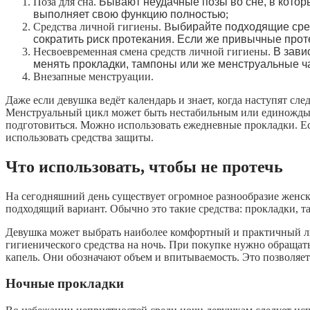
Поза для сна.
Бывают неудачные позы во сне, в которы
выполняет свою функцию полностью
;
Средства личной гигиены.
В
ыбирайте подходящие сред
сократить риск протекания. Если же привычные прот
Несвоевременная смена
средств личной гигиены.
В зави
менять прокладки, тампоны или же менструальные ч
Внезапные
менструации.
Даже если девушка ведёт календарь и знает, когда наступят сле
Менструальный цикл может быть нестабильным или единожды
подготовиться.
Можно использовать ежедневные прокладки. Ес
использовать средства защиты.
Что использовать, чтобы не протечь
На сегодняшний день существует огромное разнообразие женск
подходящий вариант. Обычно это такие средства: прокладки, т
Девушка может выбрать наиболее комфортный и практичный ли
гигиенического средства на ночь. При покупке нужно обращат
капель.
Они обозначают объем и впитываемость. Это позволяет
Ночные прокладки