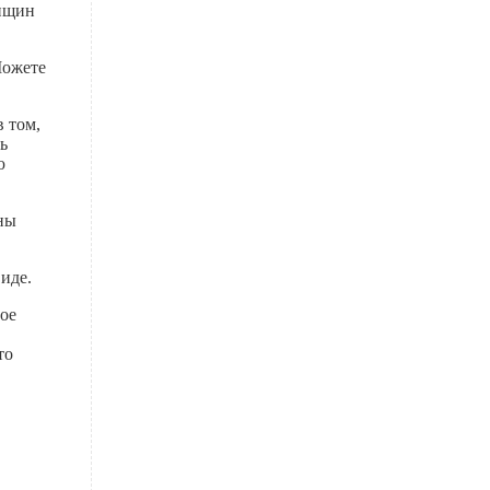
енщин
Можете
в том,
ь
ю
ны
виде.
ое
то