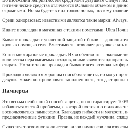
Во избежании неприятностей среди ночи девушкам следует исп
гигиенические средства отличаются бОльшим объёмом и длино
огромными! Но вы будете в них только ночью, поэтому главн
Среди одноразовых известными являются такие марки: Always, Li
Ищите прокладки в магазинах с такими пометками: Ultra Ночные
Бывают прокладки с усиленной защитой с боков — дополнител
кровь в помощью геля. Вместимость позволяет девушке спать в
Есть и многоразовые прокладки. Их особенность — экономичнос
количества неразлагаемых отходов, коими являются одноразовы
стирать. Но зато такие прокладки бывают всех возможных фор
Прокладки являются хорошим способом защиты, но могут проте
девушка может контролировать заполненность, что дает дополн
Памперсы
Это весьма необычный способ защиты, но он гарантирует 100
избавиться от этой проблемы, с которой постоянно сталкивает
воспользоваться памперсами. Благодаря гибкости и мягкости, п
предназначенные функции. Правда, не каждый мужчина, спящий
Существует огромное количество видов памперсов для взрослы