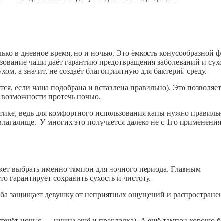
ько в дневное время, но и ночью. Это ёмкость конусообразной 
зование чаши даёт гарантию предотвращения заболеваний и сухо
хом, а значит, не создаёт благоприятную для бактерий среду.
тся, если чаша подобрана и вставлена правильно). Это позволяет
и возможности протечь ночью.
ктике, ведь для комфортного использования капы нужно правиль
о влагалище.
У многих это получается далеко не с 1го применения
жет выбрать именно тампон для ночного периода. Главным
то гарантирует сохранить сухость и чистоту.
оба защищает девушку от неприятных ощущений и распростране
отечёт ночью — нужна ещё и прокладка). А ещё тампон хорошо 