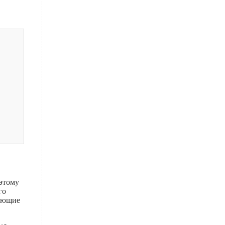
 этому
го
ияющие