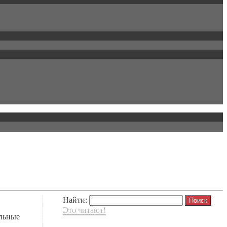
Найти:
Это читают!
ильные