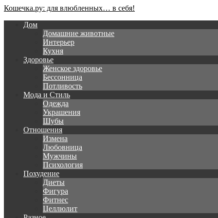
Кошечка.ру: для влюбленных… в себя!
Дом
Домашние животные
Интерьер
Кухня
Здоровье
Женское здоровье
Бессонница
Потливость
Мода и Стиль
Одежда
Украшения
Шубы
Отношения
Измена
Любовница
Мужчины
Психология
Похудение
Диеты
Фигура
Фитнес
Целлюлит
Разное