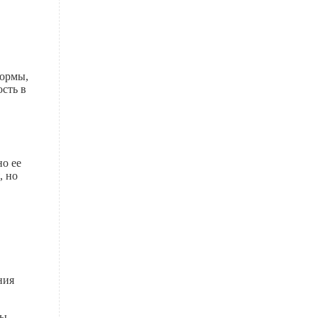
формы,
сть в
но ее
,
но
ния
бы