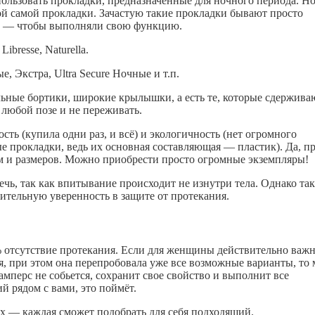
ользовать прокладки, предназначенные для ночного периода. Н
й самой прокладки. Зачастую такие прокладки бывают просто
ое — чтобы выполняли свою функцию.
bresse, Naturella.
, Экстра, Ultra Secure Ночные и т.п.
ьные бортики, широкие крылышки, а есть те, которые сдержива
 любой позе и не переживать.
ть (купила одни раз, и всё) и экологичность (нет огромного
е прокладки, ведь их основная составляющая — пластик). Да, п
м и размеров. Можно приобрести просто огромные экземпляры!
чь, так как впитывание происходит не изнутри тела. Однако так
ительную уверенность в защите от протекания.
% отсутствие протекания. Если для женщины действительно важ
ся, при этом она перепробовала уже все возможные варианты, то
амперс не собьется, сохранит свое свойство и выполнит все
 рядом с вами, это поймёт.
х — каждая сможет подобрать для себя подходящий.