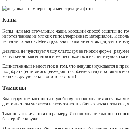
Капы
Капы, или менструальные чаши, хороший способ защиты не тол
изготовленная из мягких гипоаллергенных материалов. Исполь
течение 12 часов. Менструальная чаша не контактрирует с возду
Девушка не чувствует чашу благодаря ее гибкой форме (разумее
качественно высыпаться и не беспокоиться насчёт неудобства 
Единственный недостаток в том, что девушка нуждается в пра
подобрать (есть много размеров и особенностей) и вставить в
кошечка.ру уверена – оно того стоит!
Тампоны
Благодаря компактности и удобству использования девушка мо
достоинством является невозможность сбиться из-за позы сна, ч
Тампоны отличаются по размеру. Использование данного спос
бактерий снаружи.
Минусом является небольшая вместимость (переполнится и пр