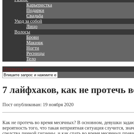
Карьеристка
Подарки
Свадьба
Уход за собой
Лицо
Волосы
Брови
Макияж
Ногти
Ресницы
Тело
Открыть меню
7 лайфхаков, как не протечь 
Пост опубликован: 19 ноября 2020
Как не протечь во время месячных? В основном, девушки задаю
вероятность того, что такая неприятная ситуация случится, зн
средства личной гигиены, и как спать во время месячных прав