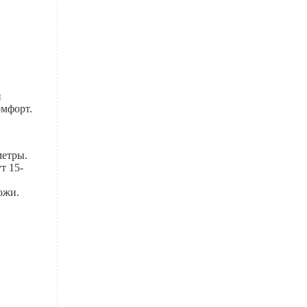
й
омфорт.
метры.
т 15-
ожи.