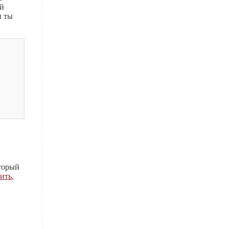
ай
и ты
оторый
ить
,