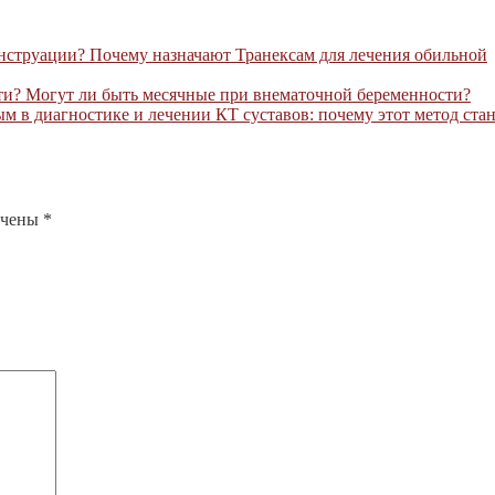
Почему назначают Транексам для лечения обильной
Могут ли быть месячные при внематочной беременности?
КТ суставов: почему этот метод ста
ечены
*