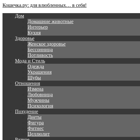
Кошечка.ру: для влюбленных… в себя!
Дом
Домашние животные
Интерьер
Кухня
Здоровье
Женское здоровье
Бессонница
Потливость
Мода и Стиль
Одежда
Украшения
Шубы
Отношения
Измена
Любовница
Мужчины
Психология
Похудение
Диеты
Фигура
Фитнес
Целлюлит
Разное