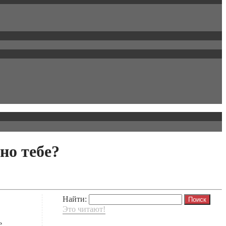
но тебе?
Найти:
Это читают!
е