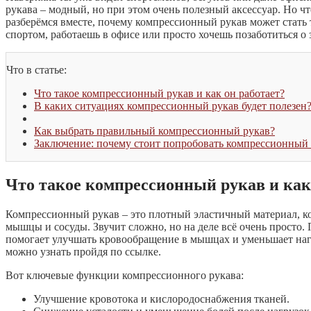
рукава – модный, но при этом очень полезный аксессуар. Но ч
разберёмся вместе, почему компрессионный рукав может стать
спортом, работаешь в офисе или просто хочешь позаботиться о 
Что в статье:
Что такое компрессионный рукав и как он работает?
В каких ситуациях компрессионный рукав будет полезен
Как выбрать правильный компрессионный рукав?
Заключение: почему стоит попробовать компрессионный 
Что такое компрессионный рукав и как
Компрессионный рукав – это плотный эластичный материал, ко
мышцы и сосуды. Звучит сложно, но на деле всё очень просто.
помогает улучшать кровообращение в мышцах и уменьшает наг
можно узнать пройдя по ссылке.
Вот ключевые функции компрессионного рукава:
Улучшение кровотока и кислородоснабжения тканей.