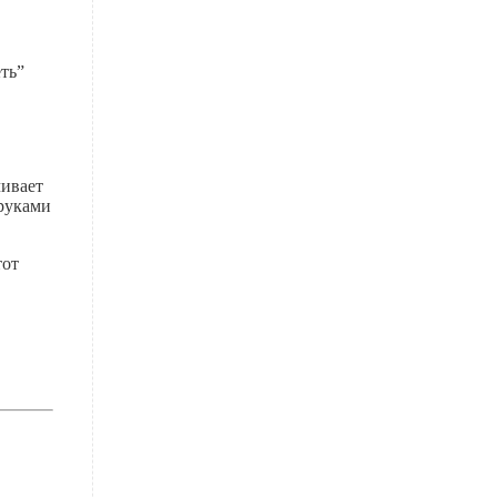
ть”
чивает
 руками
тот