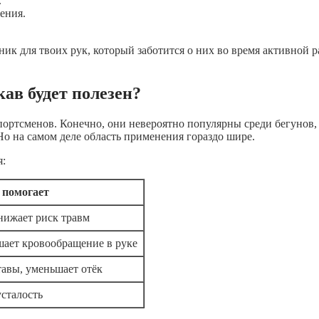
.
ения.
ик для твоих рук, который заботится о них во время активной 
ав будет полезен?
портсменов. Конечно, они невероятно популярны среди бегунов,
Но на самом деле область применения гораздо шире.
я:
 помогает
нижает риск травм
ает кровообращение в руке
авы, уменьшает отёк
усталость