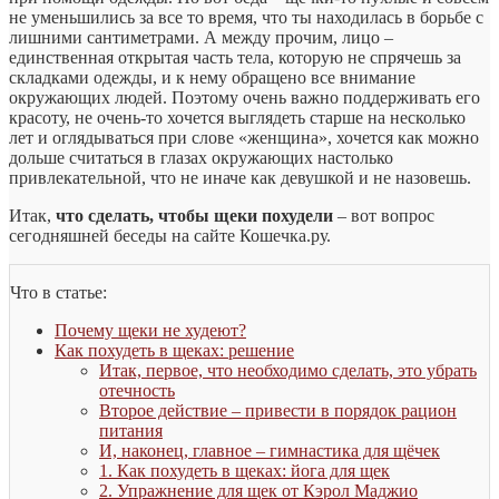
не уменьшились за все то время, что ты находилась в борьбе с
лишними сантиметрами. А между прочим, лицо –
единственная открытая часть тела, которую не спрячешь за
складками одежды, и к нему обращено все внимание
окружающих людей.
Поэтому очень важно поддерживать его
красоту, не очень-то хочется выглядеть старше на несколько
лет и оглядываться при слове «женщина», хочется как можно
дольше считаться в глазах окружающих настолько
привлекательной, что не иначе как девушкой и не назовешь.
Итак,
что сделать, чтобы щеки похудели
– вот вопрос
сегодняшней беседы на сайте Кошечка.ру.
Что в статье:
Почему щеки не худеют?
Как похудеть в щеках: решение
Итак, первое, что необходимо сделать, это убрать
отечность
Второе действие – привести в порядок рацион
питания
И, наконец, главное – гимнастика для щёчек
1. Как похудеть в щеках: йога для щек
2. Упражнение для щек от Кэрол Маджио