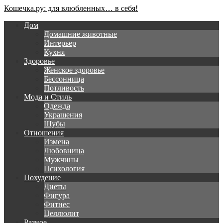
Кошечка.ру: для влюбленных… в себя!
Дом
Домашние животные
Интерьер
Кухня
Здоровье
Женское здоровье
Бессонница
Потливость
Мода и Стиль
Одежда
Украшения
Шубы
Отношения
Измена
Любовница
Мужчины
Психология
Похудение
Диеты
Фигура
Фитнес
Целлюлит
Разное