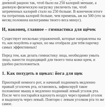
дневной рацион так, чтоб было на 250 калорий меньше, а
дневную физическую нагрузку увеличить так, чтоб
затраченных калорий стало на 250 больше. В конечном итоге
ты потратишь калорий больше, чем примешь, аж на 500 (это за
месяц половина килограмма твоего веса минус).
И, наконец, главное – гимнастика для щёчек
Существует несколько упражнений, которые направлены на
то,
как похудеть в щеках
, но мы отобрали для тебя парочку
самых эффективных!
Перед тем, как делать гимнастику лица, необходимо умыть
лицо, нанести подходящий для твоего типа кожи крем, и
удобно расположиться.
1. Как похудеть в щеках: йога для щек
Приоткрой немного рот, и начинай поднимать медленно
правый уголочек рта, остановись, зафиксируй такое
положение мышц и медленно поднимай левый уголок рта.
После чего постарайся вдохнуть воздух через правый уголок
и выдохнуть через левый. Повтори с левым уголком рта то же
самое.