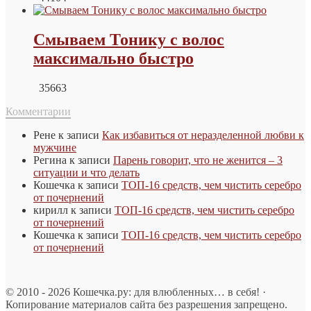
Смываем Тонику с волос
максимально быстро
35663
Комментарии
Рене
к записи
Как избавиться от неразделенной любви к
мужчине
Регина
к записи
Парень говорит, что не женится – 3
ситуации и что делать
Кошечка
к записи
ТОП-16 средств, чем чистить серебро
от почернений
кирилл
к записи
ТОП-16 средств, чем чистить серебро
от почернений
Кошечка
к записи
ТОП-16 средств, чем чистить серебро
от почернений
© 2010 - 2026 Кошечка.ру: для влюбленных… в себя! ·
Копирование материалов сайта без разрешения запрещено.