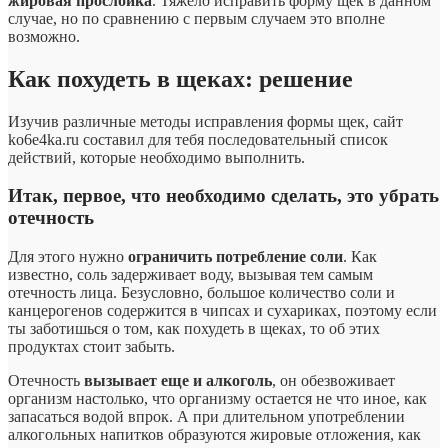
жировая прослойка
. Тяжело исправить форму щек в данном
случае, но по сравнению с первым случаем это вполне
возможно.
Как похудеть в щеках: решение
Изучив различные методы исправления формы щек, сайт
ko6e4ka.ru составил для тебя последовательный список
действий, которые необходимо выполнить.
Итак, первое, что необходимо сделать, это убрать
отечность
Для этого нужно
ограничить потребление соли
. Как
известно, соль задерживает воду, вызывая тем самым
отечность лица. Безусловно, большое количество соли и
канцерогенов содержится в чипсах и сухариках, поэтому если
ты заботишься о том, как похудеть в щеках, то об этих
продуктах стоит забыть.
Отечность
вызывает еще и алкоголь
, он обезвоживает
организм настолько, что организму остается не что иное, как
запасаться водой впрок. А при длительном употреблении
алкогольных напитков образуются жировые отложения, как