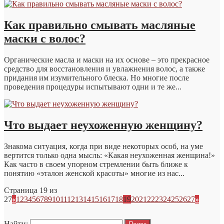
Как правильно смывать масляные
маски с волос?
Органические масла и маски на их основе – это прекрасное
средство для восстановления и увлажнения волос, а также
придания им изумительного блеска. Но многие после
проведения процедуры испытывают одни и те же...
Что выдает неухоженную женщину?
Знакома ситуация, когда при виде некоторых особ, на уме
вертится только одна мысль: «Какая неухоженная женщина!»
Как часто в своем упорном стремлении быть ближе к
понятию «эталон женской красоты» многие из нас...
Страница 19 из
27
«
1
2
3
4
5
6
7
8
9
10
11
12
13
14
15
16
17
18
19
20
21
22
23
24
25
26
27
»
Найти: