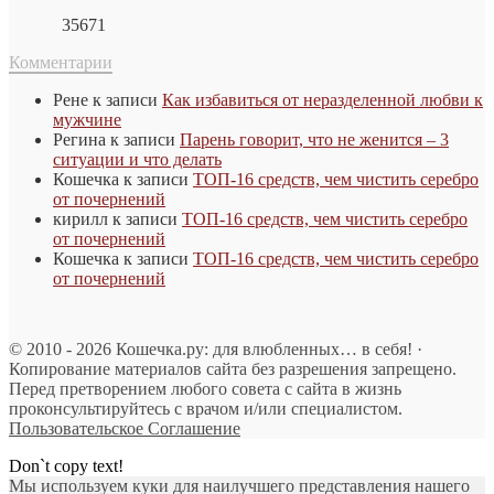
35671
Комментарии
Рене
к записи
Как избавиться от неразделенной любви к
мужчине
Регина
к записи
Парень говорит, что не женится – 3
ситуации и что делать
Кошечка
к записи
ТОП-16 средств, чем чистить серебро
от почернений
кирилл
к записи
ТОП-16 средств, чем чистить серебро
от почернений
Кошечка
к записи
ТОП-16 средств, чем чистить серебро
от почернений
© 2010 - 2026 Кошечка.ру: для влюбленных… в себя! ·
Копирование материалов сайта без разрешения запрещено.
Перед претворением любого совета с сайта в жизнь
проконсультируйтесь с врачом и/или специалистом.
Пользовательское Соглашение
Don`t copy text!
Мы используем куки для наилучшего представления нашего