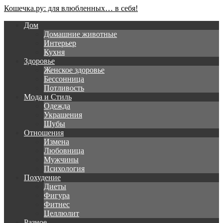
Кошечка.ру: для влюбленных… в себя!
Дом
Домашние животные
Интерьер
Кухня
Здоровье
Женское здоровье
Бессонница
Потливость
Мода и Стиль
Одежда
Украшения
Шубы
Отношения
Измена
Любовница
Мужчины
Психология
Похудение
Диеты
Фигура
Фитнес
Целлюлит
Разное