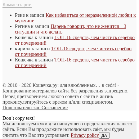
Комментарии
Рене
к записи
Как избавиться от неразделенной любви к
мужчине
Регина
к записи
Парень говорит, что не женится – 3
ситуации и что делать
Кошечка
к записи
ТОП-16 средств, чем чистить серебро
от почернений
кирилл
к записи
ТОП-16 средств, чем чистить серебро
от почернений
Кошечка
к записи
ТОП-16 средств, чем чистить серебро
от почернений
© 2010 - 2026 Кошечка.ру: для влюбленных… в себя! ·
Копирование материалов сайта без разрешения запрещено.
Перед претворением любого совета с сайта в жизнь
проконсультируйтесь с врачом и/или специалистом.
Пользовательское Соглашение
Don`t copy text!
Мы используем куки для наилучшего представления нашего
сайта. Если Вы продолжите использовать сайт, мы будем
считать что Вас это устраивает.
Privacy policy
ДА