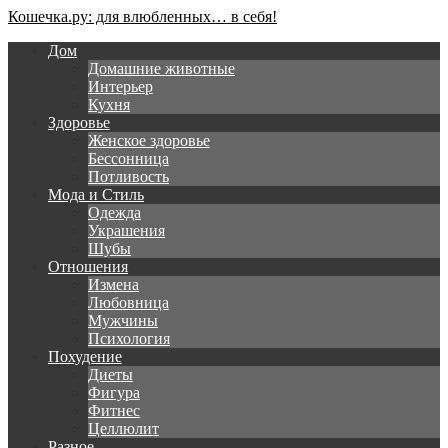
Кошечка.ру: для влюбленных… в себя!
Дом
Домашние животные
Интерьер
Кухня
Здоровье
Женское здоровье
Бессонница
Потливость
Мода и Стиль
Одежда
Украшения
Шубы
Отношения
Измена
Любовница
Мужчины
Психология
Похудение
Диеты
Фигура
Фитнес
Целлюлит
Разное