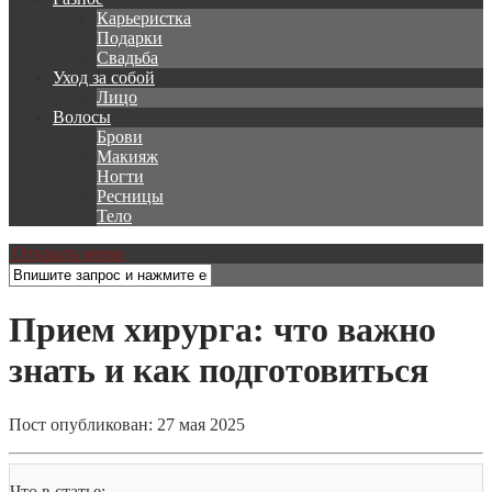
Карьеристка
Подарки
Свадьба
Уход за собой
Лицо
Волосы
Брови
Макияж
Ногти
Ресницы
Тело
Открыть меню
Прием хирурга: что важно
знать и как подготовиться
Пост опубликован: 27 мая 2025
Что в статье: