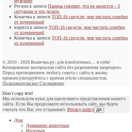
мужчине
Регина
к записи
Парень говорит, что не женится – 3
ситуации и что делать
Кошечка
к записи
ТОП-16 средств, чем чистить серебро
от почернений
кирилл
к записи
ТОП-16 средств, чем чистить серебро
от почернений
Кошечка
к записи
ТОП-16 средств, чем чистить серебро
от почернений
© 2010 - 2026 Кошечка.ру: для влюбленных… в себя! ·
Копирование материалов сайта без разрешения запрещено.
Перед претворением любого совета с сайта в жизнь
проконсультируйтесь с врачом и/или специалистом.
Пользовательское Соглашение
Don`t copy text!
Мы используем куки для наилучшего представления нашего
сайта. Если Вы продолжите использовать сайт, мы будем
считать что Вас это устраивает.
Privacy policy
ДА
Дом
Домашние животные
Интерьер