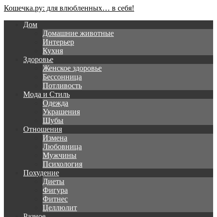
Кошечка.ру: для влюбленных… в себя!
Дом
Домашние животные
Интерьер
Кухня
Здоровье
Женское здоровье
Бессонница
Потливость
Мода и Стиль
Одежда
Украшения
Шубы
Отношения
Измена
Любовница
Мужчины
Психология
Похудение
Диеты
Фигура
Фитнес
Целлюлит
Разное