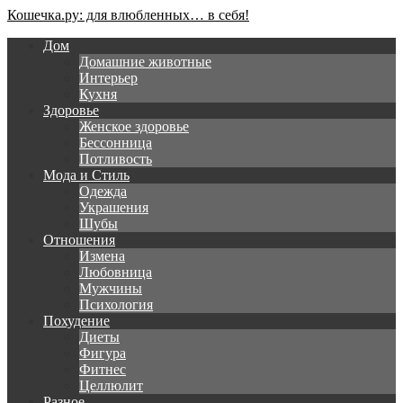
Кошечка.ру: для влюбленных… в себя!
Дом
Домашние животные
Интерьер
Кухня
Здоровье
Женское здоровье
Бессонница
Потливость
Мода и Стиль
Одежда
Украшения
Шубы
Отношения
Измена
Любовница
Мужчины
Психология
Похудение
Диеты
Фигура
Фитнес
Целлюлит
Разное