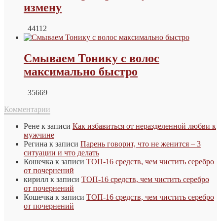
измену
44112
Смываем Тонику с волос
максимально быстро
35669
Комментарии
Рене
к записи
Как избавиться от неразделенной любви к
мужчине
Регина
к записи
Парень говорит, что не женится – 3
ситуации и что делать
Кошечка
к записи
ТОП-16 средств, чем чистить серебро
от почернений
кирилл
к записи
ТОП-16 средств, чем чистить серебро
от почернений
Кошечка
к записи
ТОП-16 средств, чем чистить серебро
от почернений